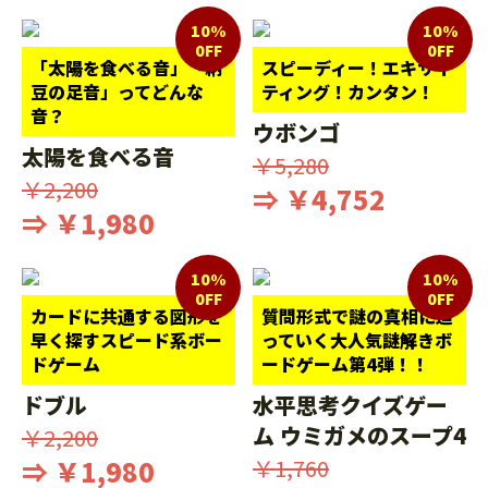
10%
10%
0FF
0FF
「太陽を食べる音」「納
スピーディー！エキサイ
豆の足音」ってどんな
ティング！カンタン！
音？
ウボンゴ
太陽を食べる音
￥5,280
￥2,200
⇒ ￥4,752
⇒ ￥1,980
10%
10%
0FF
0FF
カードに共通する図形を
質問形式で謎の真相に迫
早く探すスピード系ボー
っていく大人気謎解きボ
ドゲーム
ードゲーム第4弾！！
ドブル
水平思考クイズゲー
ム ウミガメのスープ4
￥2,200
⇒ ￥1,980
￥1,760