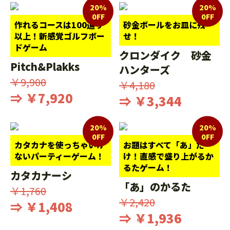
20%
20%
0FF
0FF
作れるコースは100通り
砂金ボールをお皿に残
以上！新感覚ゴルフボー
せ！
ドゲーム
クロンダイク 砂金
Pitch&Plakks
ハンターズ
￥9,900
￥4,180
⇒ ￥7,920
⇒ ￥3,344
20%
20%
0FF
0FF
カタカナを使っちゃいけ
お題はすべて「あ」だ
ないパーティーゲーム！
け！直感で盛り上がるか
るたゲーム！
カタカナーシ
「あ」のかるた
￥1,760
￥2,420
⇒ ￥1,408
⇒ ￥1,936