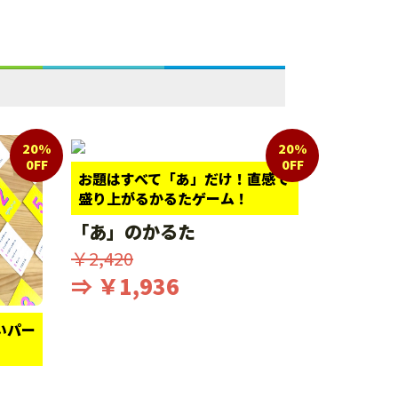
20%
20%
0FF
0FF
お題はすべて「あ」だけ！直感で
盛り上がるかるたゲーム！
「あ」のかるた
￥2,420
⇒ ￥1,936
いパー