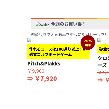
今週のお買い得！
週替わりで人気商品を中心に割引セールを行
20%
0FF
作れるコースは100通り以上！新
砂金
感覚ゴルフボードゲーム
クロ
Pitch&Plakks
ーズ
￥9,900
￥4,1
⇒ ￥7,920
⇒ ￥