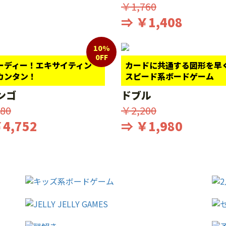
￥1,760
⇒ ￥1,408
10%
0FF
ーディー！エキサイティン
カードに共通する図形を早
カンタン！
スピード系ボードゲーム
ンゴ
ドブル
80
￥2,200
4,752
⇒ ￥1,980