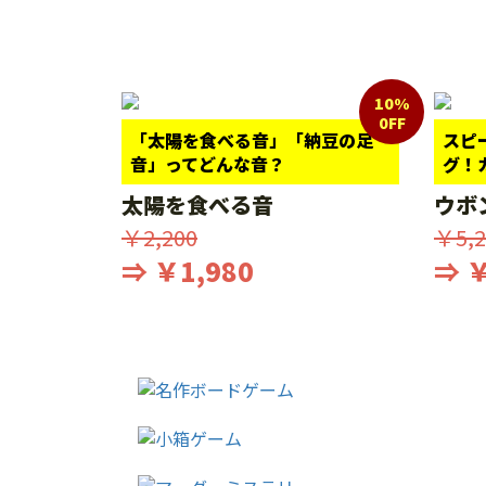
10%
0FF
「太陽を食べる音」「納豆の足
スピ
音」ってどんな音？
グ！
太陽を食べる音
ウボ
￥2,200
￥5,2
⇒ ￥1,980
⇒ ￥