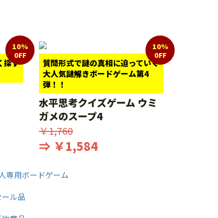
10%
10%
0FF
0FF
く探す
質問形式で謎の真相に迫っていく
大人気謎解きボードゲーム第4
弾！！
水平思考クイズゲーム ウミ
ガメのスープ4
￥1,760
⇒ ￥1,584