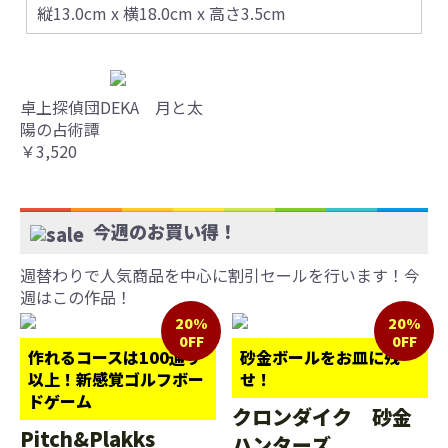
縦13.0cm x 横18.0cm x 高さ3.5cm
卓上探偵団DEKA 月と太
陽の占術譚
￥3,520
今週のお買い得！
週替わりで人気商品を中心に割引セールを行います！今
週はこの作品！
20%
20%
0FF
0FF
作れるコースは100通り
砂金ボールをお皿に残
以上！新感覚ゴルフボー
せ！
ドゲーム
クロンダイク 砂金
Pitch&Plakks
ハンターズ