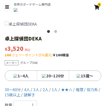
世界のボードゲーム専門店
0
卓上探偵団DEKA
3,520
¥
税込
160
ジェリーポイント(5％還元)
￥160相当
グループSNE
メーカー
1~4人
20~120分
15歳〜
30〜60分
4人
3人
2人
1人
★★☆
推理
協力系
15歳以上
謎解き
数量