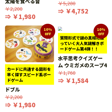
太陽を食べる音
￥5,280
￥2,200
⇒ ￥4,752
⇒ ￥1,980
10%
10%
0FF
0FF
質問形式で謎の真相に迫
っていく大人気謎解きボ
ードゲーム第4弾！！
水平思考クイズゲー
ム ウミガメのスープ4
カードに共通する図形を
￥1,760
早く探すスピード系ボー
⇒ ￥1,584
ドゲーム
ドブル
￥2,200
⇒ ￥1,980