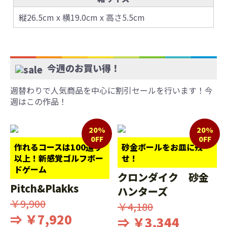
縦26.5cm x 横19.0cm x 高さ5.5cm
今週のお買い得！
週替わりで人気商品を中心に割引セールを行います！今
週はこの作品！
20%
20%
0FF
0FF
作れるコースは100通り
砂金ボールをお皿に残
以上！新感覚ゴルフボー
せ！
ドゲーム
クロンダイク 砂金
Pitch&Plakks
ハンターズ
￥9,900
￥4,180
⇒ ￥7,920
⇒ ￥3,344