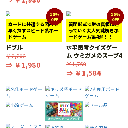
10%
10%
0FF
0FF
カードに共通する図形を
質問形式で謎の真相に迫
早く探すスピード系ボー
っていく大人気謎解きボ
ドゲーム
ードゲーム第4弾！！
ドブル
水平思考クイズゲー
ム ウミガメのスープ4
￥2,200
⇒ ￥1,980
￥1,760
⇒ ￥1,584