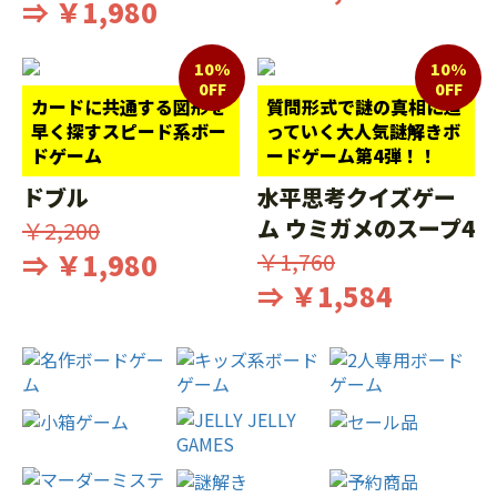
⇒ ￥1,980
10%
10%
0FF
0FF
カードに共通する図形を
質問形式で謎の真相に迫
早く探すスピード系ボー
っていく大人気謎解きボ
ドゲーム
ードゲーム第4弾！！
ドブル
水平思考クイズゲー
ム ウミガメのスープ4
￥2,200
⇒ ￥1,980
￥1,760
⇒ ￥1,584