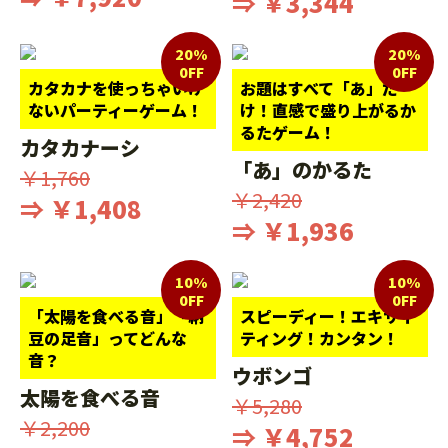
⇒ ￥3,344
20%
20%
0FF
0FF
カタカナを使っちゃいけ
お題はすべて「あ」だ
ないパーティーゲーム！
け！直感で盛り上がるか
るたゲーム！
カタカナーシ
「あ」のかるた
￥1,760
￥2,420
⇒ ￥1,408
⇒ ￥1,936
10%
10%
0FF
0FF
「太陽を食べる音」「納
スピーディー！エキサイ
豆の足音」ってどんな
ティング！カンタン！
音？
ウボンゴ
太陽を食べる音
￥5,280
￥2,200
⇒ ￥4,752