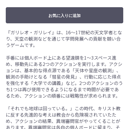
お気に入りに追加
『ガリレオ・ガリレイ』は、16～17世紀の天文学者とな
り、天空の観測などを通じて学問発展への貢献を競い合
うゲームです。
手番には個人ボード上にある望遠鏡を1～3スペース進
め、移動先にある2つのアクションを実行します。アクシ
ョンは、基本的な得点源である「天体や星座の観測」、
観測の手助けとなる「彗星の発見」、行動に応じた得点
を強化する「大学での講義」など。2つのアクションのう
ち1つは再び使用できるようになるまで時間が必要であ
るため、アクションの順番には戦略性が求められます。
「それでも地球は回っている。」この時代、キリスト教
に反する先進的な考えは教会から危険視されていたた
め、アクションの結果、異端審問官がやってくることが
あります。異端審問官は各自の個人ボードに留まり、そ