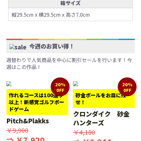
箱サイズ
縦29.5cm x 横29.5cm x 高さ7.0cm
今週のお買い得！
週替わりで人気商品を中心に割引セールを行います！今
週はこの作品！
20%
20%
0FF
0FF
作れるコースは100通り
砂金ボールをお皿に残
以上！新感覚ゴルフボー
せ！
ドゲーム
クロンダイク 砂金
Pitch&Plakks
ハンターズ
￥9,900
￥4,180
⇒ ￥7,920