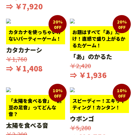
⇒ ￥7,920
20%
20%
0FF
0FF
カタカナを使っちゃいけ
お題はすべて「あ」だ
ないパーティーゲーム！
け！直感で盛り上がるか
るたゲーム！
カタカナーシ
「あ」のかるた
￥1,760
￥2,420
⇒ ￥1,408
⇒ ￥1,936
10%
10%
0FF
0FF
「太陽を食べる音」「納
スピーディー！エキサイ
豆の足音」ってどんな
ティング！カンタン！
音？
ウボンゴ
太陽を食べる音
￥5,280
￥2,200