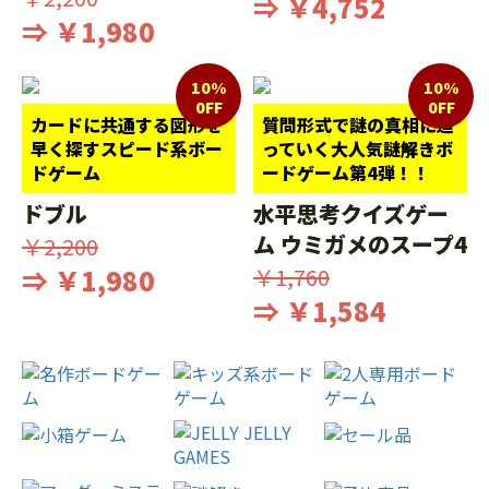
⇒ ￥4,752
⇒ ￥1,980
10%
10%
0FF
0FF
カードに共通する図形を
質問形式で謎の真相に迫
早く探すスピード系ボー
っていく大人気謎解きボ
ドゲーム
ードゲーム第4弾！！
ドブル
水平思考クイズゲー
ム ウミガメのスープ4
￥2,200
⇒ ￥1,980
￥1,760
⇒ ￥1,584