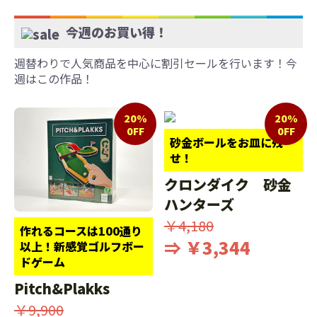
今週のお買い得！
週替わりで人気商品を中心に割引セールを行います！今
週はこの作品！
20%
20%
0FF
0FF
砂金ボールをお皿に残
せ！
クロンダイク 砂金
ハンターズ
￥4,180
作れるコースは100通り
⇒ ￥3,344
以上！新感覚ゴルフボー
ドゲーム
Pitch&Plakks
￥9,900