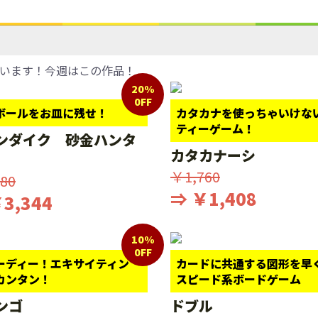
います！今週はこの作品！
20%
0FF
ボールをお皿に残せ！
カタカナを使っちゃいけな
ティーゲーム！
ンダイク 砂金ハンタ
カタカナーシ
￥1,760
80
⇒ ￥1,408
3,344
10%
0FF
ーディー！エキサイティン
カードに共通する図形を早
カンタン！
スピード系ボードゲーム
ンゴ
ドブル