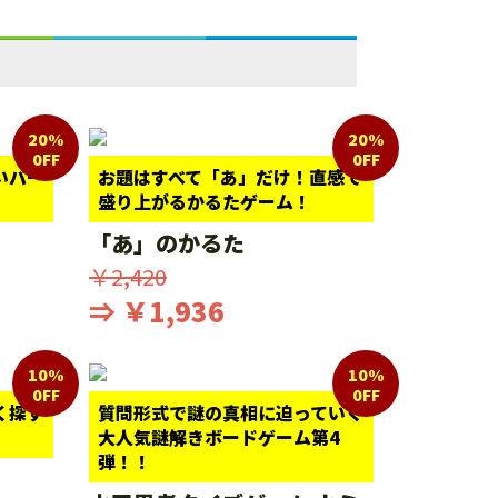
20%
20%
0FF
0FF
いパー
お題はすべて「あ」だけ！直感で
盛り上がるかるたゲーム！
「あ」のかるた
￥2,420
⇒ ￥1,936
10%
10%
0FF
0FF
く探す
質問形式で謎の真相に迫っていく
大人気謎解きボードゲーム第4
弾！！