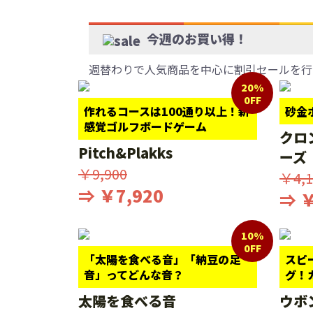
今週のお買い得！
週替わりで人気商品を中心に割引セールを行
20%
0FF
作れるコースは100通り以上！新
砂金
感覚ゴルフボードゲーム
クロ
Pitch&Plakks
ーズ
￥9,900
￥4,1
⇒ ￥7,920
⇒ ￥
10%
0FF
「太陽を食べる音」「納豆の足
スピ
音」ってどんな音？
グ！
太陽を食べる音
ウボ