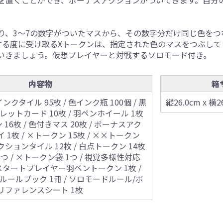
を置くことができ、ボーナスアクションがついてきます。自分
り、3～7の数字がついたマスから、その数字分だけ同じ色をつ
する度に受け取るXトークンは、指定された色のマスをつぶして
いきましょう。仮想プレイヤーと対戦するソロモード付き。
内容物
箱
インクタイル 95枚 / 色インク瓶 100個 / 黒
縦26.0cm x 横2
パレットカード 10枚 / 羽ペンホイール 1枚
16枚 / 色付きマス 20枚 / ボーナスアク
1枚 / ×トークン 15枚 / ××トークン
アクションタイル 12枚 / 白点トークン 14枚
1つ / ×トークン袋 1つ / 視覚多様性対応
 スタートプレイヤー羽ペントークン 1枚 /
/ ルールブック 1冊 / ソロモードルール/ボ
リファレンスシート 1枚