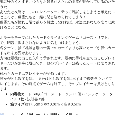
郷に帰ろうとする、今もなお残る住人たちの幽霊が動かしているのだそ
うだ。
あなたと友達は、このエレベーターに乗って腕試しをしようと考えた…
ところが、幽霊たちと一緒に閉じ込められてしまう！
幽霊たちが憧れる階で彼らを解放しなければ、永遠にあなたを悩ませ続
けることになる。
ホラーをテーマにしたカードクライミングゲーム『ゴーストリフト』
で、幽霊に悩まされないように気をつけましょう。
各ターン、捨て札置き場の一番上のカードよりも高いカードか低いカー
ドを出す必要があります。
方向は最後に出した矢印で示されます。最初に手札を全て出したプレイ
ヤーだけが無事に脱出でき、他のプレイヤーは残ったカードに悩まされ
ます。
残ったカードはプレイヤーが記録します。
誰かが同じ数字を3回、または同じ数字を2回出すまで複数ラウンドプ
レイします。その時点でゲームは終了し、そのプレイヤーは負けとなり
ます。
内容物
カード 60枚 / ゴーストトークン 60個 / インジケータータ
イル 1枚 / 説明書 2部
箱サイズ
縦17.5cm x 横13.0cm x 高さ3.5cm