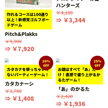
ハンターズ
￥4,180
作れるコースは100通り
⇒ ￥3,344
以上！新感覚ゴルフボー
ドゲーム
Pitch&Plakks
￥9,900
⇒ ￥7,920
20%
20%
0FF
0FF
カタカナを使っちゃいけ
お題はすべて「あ」だ
ないパーティーゲーム！
け！直感で盛り上がるか
るたゲーム！
カタカナーシ
「あ」のかるた
￥1,760
￥2,420
⇒ ￥1,408
⇒ ￥1,936