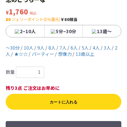
1,760
¥
税込
80
ジェリーポイント(5％還元)
￥80相当
2~10人
5分~30分
13歳〜
〜30分
10人
9人
8人
7人
6人
5人
4人
3人
2
人
★☆☆
パーティー
想像力
13歳以上
数量
残り3点 ご注文はお早めに
カートに入れる