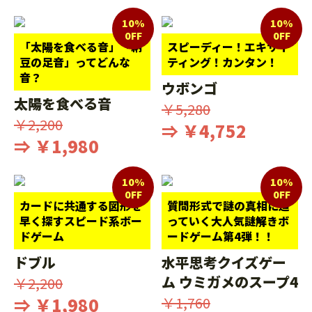
10%
10%
0FF
0FF
「太陽を食べる音」「納
スピーディー！エキサイ
豆の足音」ってどんな
ティング！カンタン！
音？
ウボンゴ
太陽を食べる音
￥5,280
￥2,200
⇒ ￥4,752
⇒ ￥1,980
10%
10%
0FF
0FF
カードに共通する図形を
質問形式で謎の真相に迫
早く探すスピード系ボー
っていく大人気謎解きボ
ドゲーム
ードゲーム第4弾！！
ドブル
水平思考クイズゲー
ム ウミガメのスープ4
￥2,200
⇒ ￥1,980
￥1,760