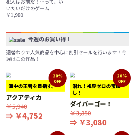
犯人はお前だ！…って、い
いたいだけのゲーム
￥1,980
今週のお買い得！
週替わりで人気商品を中心に割引セールを行います！今
週はこの作品！
20%
20%
0FF
0FF
海中の王者を目指す。
潜れ！視界ゼロの宝探
し！
アクアティカ
ダイバーゴー！
￥5,940
￥3,850
⇒ ￥4,752
⇒ ￥3,080