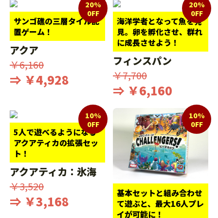
20%
20%
0FF
0FF
サンゴ礁の三層タイル配
海洋学者となって魚を発
置ゲーム！
見。卵を孵化させ、群れ
に成長させよう！
アクア
フィンスパン
￥6,160
￥7,700
⇒ ￥4,928
⇒ ￥6,160
10%
10%
0FF
0FF
5人で遊べるようになる
アクアティカの拡張セッ
ト！
アクアティカ：氷海
￥3,520
基本セットと組み合わせ
⇒ ￥3,168
て遊ぶと、最大16人プレ
イが可能に！