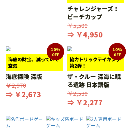
チャレンジャーズ！
ビーチカップ
￥5,500
⇒ ￥4,950
10%
10%
0FF
0FF
海底の財宝、減っていく
協力トリックテイキング
空気
第2弾！
海底探険 深版
ザ・クルー 深海に眠
る遺跡 日本語版
￥2,970
⇒ ￥2,673
￥2,530
⇒ ￥2,277