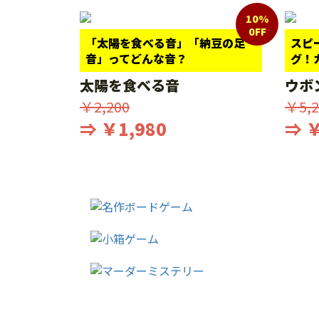
10%
0FF
「太陽を食べる音」「納豆の足
スピ
音」ってどんな音？
グ！
太陽を食べる音
ウボ
￥2,200
￥5,2
⇒ ￥1,980
⇒ ￥