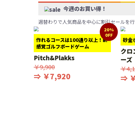
今週のお買い得！
週替わりで人気商品を中心に割引セールを行
20%
0FF
作れるコースは100通り以上！新
砂金
感覚ゴルフボードゲーム
クロ
Pitch&Plakks
ーズ
￥9,900
￥4,1
⇒ ￥7,920
⇒ ￥