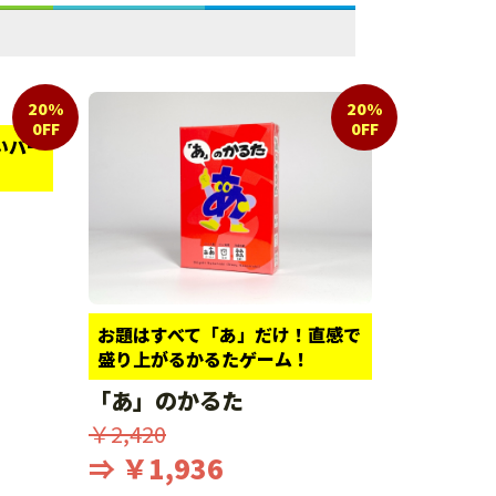
20%
20%
0FF
0FF
いパー
お題はすべて「あ」だけ！直感で
盛り上がるかるたゲーム！
「あ」のかるた
￥2,420
⇒ ￥1,936