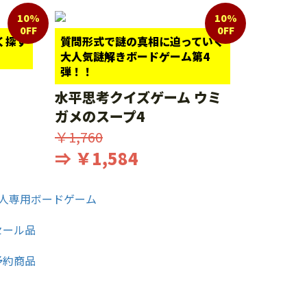
10%
10%
0FF
0FF
く探す
質問形式で謎の真相に迫っていく
大人気謎解きボードゲーム第4
弾！！
水平思考クイズゲーム ウミ
ガメのスープ4
￥1,760
⇒ ￥1,584