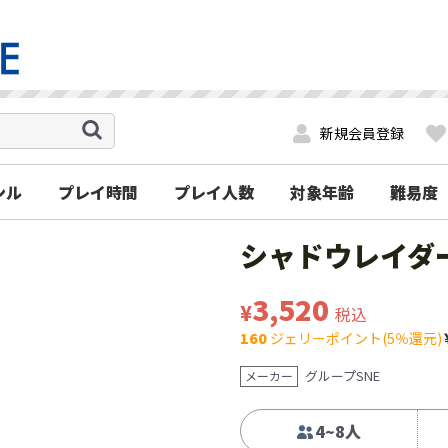
新規会員登録
ンル
プレイ時間
プレイ人数
対象年齢
難易度
シャドウレイダ
3,520
¥
税込
160
ジェリーポイント(5％還元)
グループSNE
メーカー
4~8人