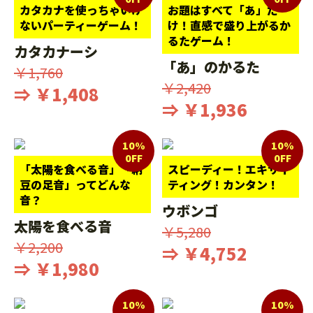
カタカナを使っちゃいけ
お題はすべて「あ」だ
ないパーティーゲーム！
け！直感で盛り上がるか
るたゲーム！
カタカナーシ
「あ」のかるた
￥1,760
￥2,420
⇒ ￥1,408
⇒ ￥1,936
10%
10%
0FF
0FF
「太陽を食べる音」「納
スピーディー！エキサイ
豆の足音」ってどんな
ティング！カンタン！
音？
ウボンゴ
太陽を食べる音
￥5,280
￥2,200
⇒ ￥4,752
⇒ ￥1,980
10%
10%