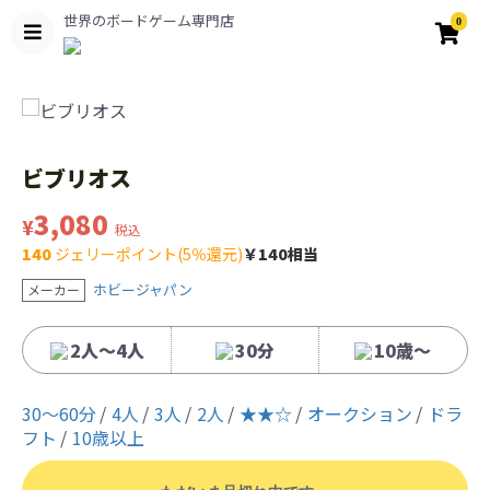
世界のボードゲーム専門店
0
ビブリオス
3,080
¥
税込
140
ジェリーポイント(5％還元)
￥140相当
ホビージャパン
メーカー
2人〜4人
30分
10歳〜
30〜60分
4人
3人
2人
★★☆
オークション
ドラ
フト
10歳以上