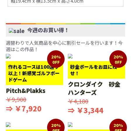
縦19.4cm x 横13.5cm x 高さ4.0cm
今週のお買い得！
週替わりで人気商品を中心に割引セールを行います！今
週はこの作品！
20%
20%
0FF
0FF
作れるコースは100通り
砂金ボールをお皿に残
以上！新感覚ゴルフボー
せ！
ドゲーム
クロンダイク 砂金
Pitch&Plakks
ハンターズ
￥9,900
￥4,180
⇒ ￥7,920
⇒ ￥3,344
20%
20%
0FF
0FF