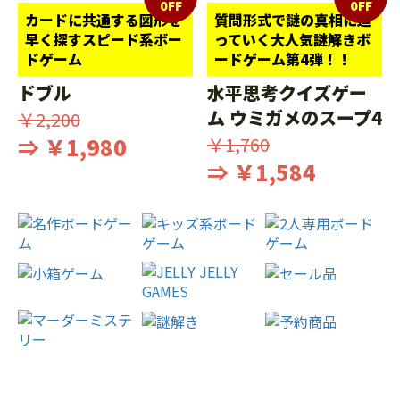
0FF
0FF
カードに共通する図形を
質問形式で謎の真相に迫
早く探すスピード系ボー
っていく大人気謎解きボ
ドゲーム
ードゲーム第4弾！！
ドブル
水平思考クイズゲー
ム ウミガメのスープ4
￥2,200
⇒ ￥1,980
￥1,760
⇒ ￥1,584