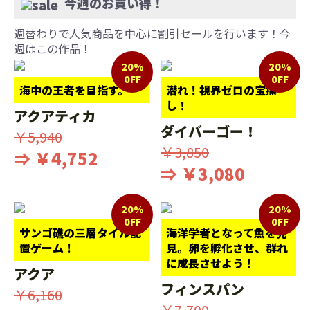
今週のお買い得！
週替わりで人気商品を中心に割引セールを行います！今
週はこの作品！
20%
20%
0FF
0FF
海中の王者を目指す。
潜れ！視界ゼロの宝探
し！
アクアティカ
ダイバーゴー！
￥5,940
￥3,850
⇒ ￥4,752
⇒ ￥3,080
20%
20%
0FF
0FF
サンゴ礁の三層タイル配
海洋学者となって魚を発
置ゲーム！
見。卵を孵化させ、群れ
に成長させよう！
アクア
フィンスパン
￥6,160
￥7,700