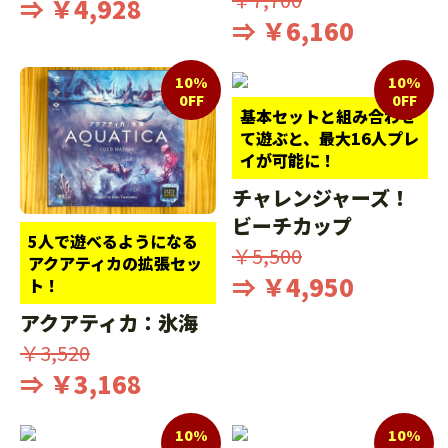
⇒ ￥4,928
⇒ ￥6,160
10%
10%
0FF
0FF
基本セットと組み合わせ
て遊ぶと、最大16人プレ
イが可能に！
チャレンジャーズ！
ビーチカップ
5人で遊べるようになる
￥5,500
アクアティカの拡張セッ
⇒ ￥4,950
ト！
アクアティカ：氷海
￥3,520
⇒ ￥3,168
10%
10%