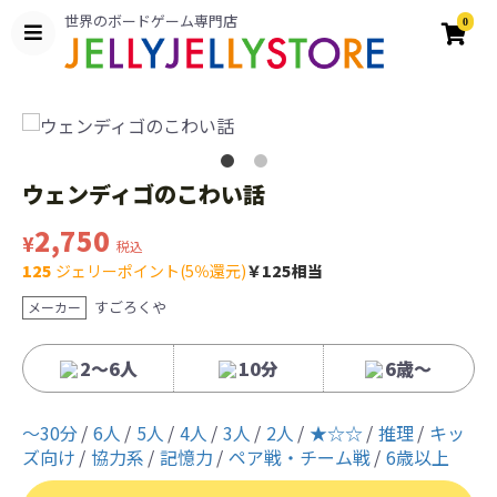
世界のボードゲーム専門店
0
ウェンディゴのこわい話
2,750
¥
税込
125
ジェリーポイント(5％還元)
￥125相当
すごろくや
メーカー
2～6人
10分
6歳〜
〜30分
6人
5人
4人
3人
2人
★☆☆
推理
キッ
ズ向け
協力系
記憶力
ペア戦・チーム戦
6歳以上