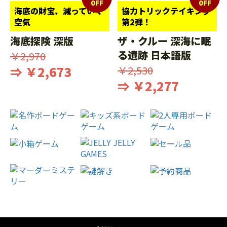
0FF
0FF
海底の財宝、減っていく
協力トリックテイキング
空気
第2弾！
海底探険 深版
ザ・クルー 深海に眠
る遺跡 日本語版
￥2,970
⇒ ￥2,673
￥2,530
⇒ ￥2,277