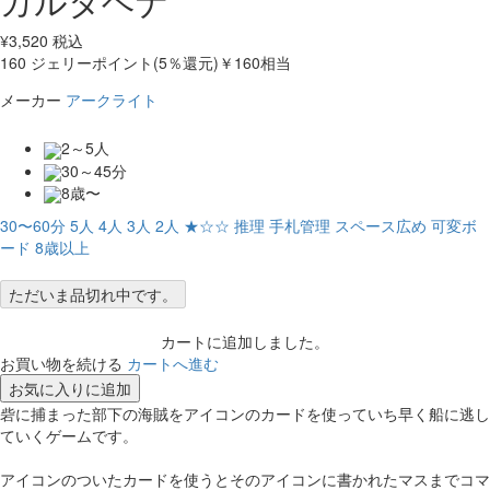
カルタヘナ
¥
3,520
税込
160
ジェリーポイント(5％還元)
￥160相当
メーカー
アークライト
2～5人
30～45分
8歳〜
30〜60分
5人
4人
3人
2人
★☆☆
推理
手札管理
スペース広め
可変ボ
ード
8歳以上
ただいま品切れ中です。
カートに追加しました。
お買い物を続ける
カートへ進む
お気に入りに追加
砦に捕まった部下の海賊をアイコンのカードを使っていち早く船に逃し
ていくゲームです。
アイコンのついたカードを使うとそのアイコンに書かれたマスまでコマ