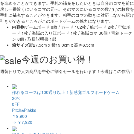
を進めることができます。手札の補充をしたいときは自分のコマを前に
戻し一番近くにいるコマの元へ、そのマスにいるコマの数だけの枚数を
手札に補充することができます。相手のコマの動きに対応しながら駆け
引きができるところがこのボードゲームの魅力になります。
内容物
ゲームボード 8枚 / カード 102枚 / 船ボード 2枚 / 牢獄ボ
ード 1枚 / 海賊の入り江ボード 1枚 / 海賊コマ 30個 / 宝箱トーク
ン 8個 / 取扱説明書 1部
箱サイズ
縦27.5cm x 横19.0cm x 高さ6.5cm
今週のお買い得！
週替わりで人気商品を中心に割引セールを行います！今週はこの作品！
作れるコースは100通り以上！新感覚ゴルフボードゲーム
20%
0FF
Pitch&Plakks
￥9,900
⇒ ￥7,920