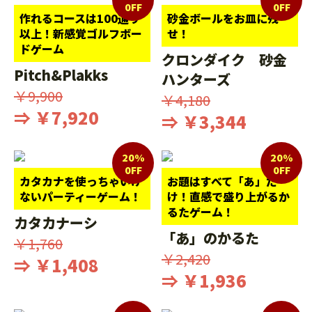
0FF
0FF
作れるコースは100通り
砂金ボールをお皿に残
以上！新感覚ゴルフボー
せ！
ドゲーム
クロンダイク 砂金
Pitch&Plakks
ハンターズ
￥9,900
￥4,180
⇒ ￥7,920
⇒ ￥3,344
20%
20%
0FF
0FF
カタカナを使っちゃいけ
お題はすべて「あ」だ
ないパーティーゲーム！
け！直感で盛り上がるか
るたゲーム！
カタカナーシ
「あ」のかるた
￥1,760
￥2,420
⇒ ￥1,408
⇒ ￥1,936