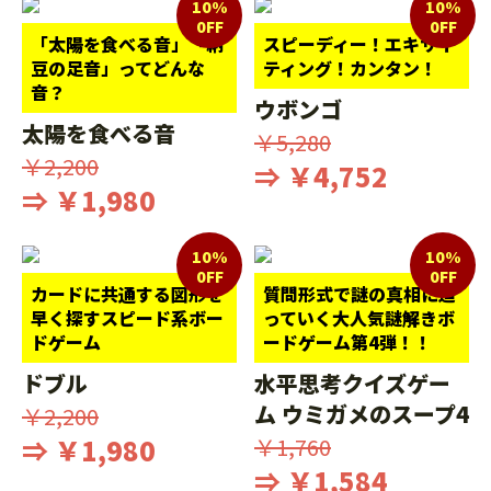
10%
10%
0FF
0FF
「太陽を食べる音」「納
スピーディー！エキサイ
豆の足音」ってどんな
ティング！カンタン！
音？
ウボンゴ
太陽を食べる音
￥5,280
￥2,200
⇒ ￥4,752
⇒ ￥1,980
10%
10%
0FF
0FF
カードに共通する図形を
質問形式で謎の真相に迫
早く探すスピード系ボー
っていく大人気謎解きボ
ドゲーム
ードゲーム第4弾！！
ドブル
水平思考クイズゲー
ム ウミガメのスープ4
￥2,200
⇒ ￥1,980
￥1,760
⇒ ￥1,584