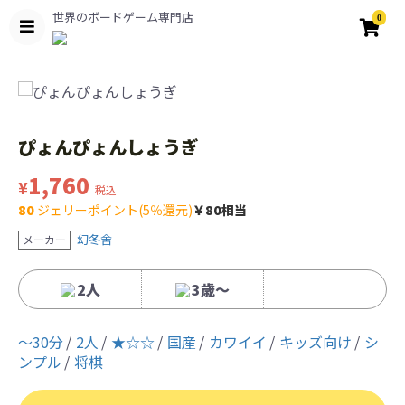
世界のボードゲーム専門店
0
ぴょんぴょんしょうぎ
1,760
¥
税込
80
ジェリーポイント(5％還元)
￥80相当
幻冬舍
メーカー
2人
3歳〜
〜30分
2人
★☆☆
国産
カワイイ
キッズ向け
シ
ンプル
将棋