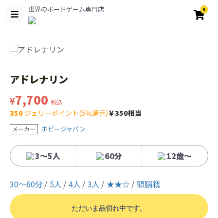
世界のボードゲーム専門店
0
アドレナリン
7,700
¥
税込
350
ジェリーポイント(5％還元)
￥350相当
ホビージャパン
メーカー
3～5人
60分
12歳〜
30〜60分
5人
4人
3人
★★☆
頭脳戦
ただいま品切れ中です。