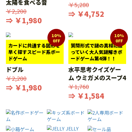
太陽を食べる音
￥5,280
￥2,200
⇒ ￥4,752
⇒ ￥1,980
10%
10%
0FF
0FF
カードに共通する図形を
質問形式で謎の真相に迫
早く探すスピード系ボー
っていく大人気謎解きボ
ドゲーム
ードゲーム第4弾！！
ドブル
水平思考クイズゲー
ム ウミガメのスープ4
￥2,200
⇒ ￥1,980
￥1,760
⇒ ￥1,584