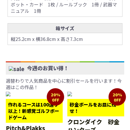
ボット・カード 1枚 / ルールブック 1冊 / 武器マ
ニュアル 1冊
箱サイズ
縦25.2cm x 横36.8cm x 高さ7.3cm
今週のお買い得！
週替わりで人気商品を中心に割引セールを行います！今
週はこの作品！
20%
20%
0FF
0FF
作れるコースは100通り
砂金ボールをお皿に残
以上！新感覚ゴルフボー
せ！
ドゲーム
クロンダイク 砂金
Pitch&Plakks
ハンターズ