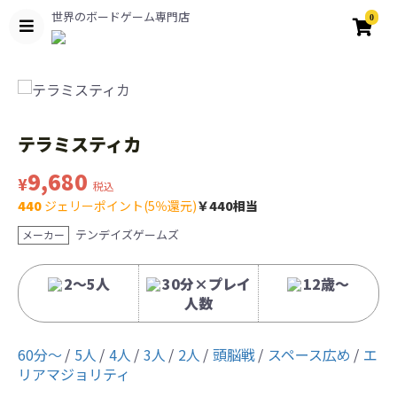
世界のボードゲーム専門店
0
テラミスティカ
9,680
¥
税込
440
ジェリーポイント(5％還元)
￥440相当
テンデイズゲームズ
メーカー
2〜5人
30分×プレイ
12歳〜
人数
60分〜
5人
4人
3人
2人
頭脳戦
スペース広め
エ
リアマジョリティ