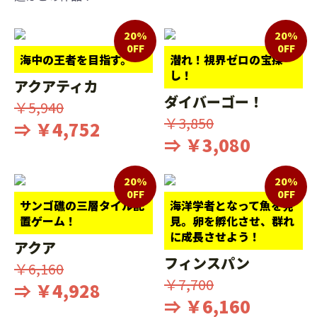
20%
20%
0FF
0FF
海中の王者を目指す。
潜れ！視界ゼロの宝探
し！
アクアティカ
ダイバーゴー！
￥5,940
￥3,850
⇒ ￥4,752
⇒ ￥3,080
20%
20%
0FF
0FF
サンゴ礁の三層タイル配
海洋学者となって魚を発
置ゲーム！
見。卵を孵化させ、群れ
に成長させよう！
アクア
フィンスパン
￥6,160
￥7,700
⇒ ￥4,928
⇒ ￥6,160