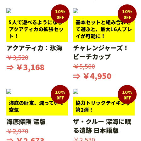
10%
10%
0FF
0FF
5人で遊べるようになる
基本セットと組み合わせ
アクアティカの拡張セッ
て遊ぶと、最大16人プレ
ト！
イが可能に！
アクアティカ：氷海
チャレンジャーズ！
ビーチカップ
￥3,520
⇒ ￥3,168
￥5,500
⇒ ￥4,950
10%
10%
0FF
0FF
海底の財宝、減っていく
協力トリックテイキング
空気
第2弾！
海底探険 深版
ザ・クルー 深海に眠
る遺跡 日本語版
￥2,970
⇒ ￥2,673
￥2,530