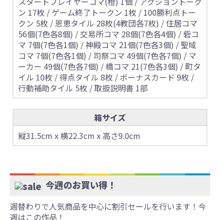
スタートプレイヤーコマ(橙) 1個 / アクショントーク
ン 17枚 / ゲーム終了トークン 1枚 / 100勝利点トー
クン 5枚 / 恩恵タイル 28枚(4教団各7枚) / 住居コマ
56個(7色各8個) / 交易所コマ 28個(7色各4個) / 砦コ
マ 7個(7色各1個) / 神殿コマ 21個(7色各3個) / 聖域
コマ 7個(7色各1個) / 司祭コマ 49個(7色各7個) / マ
ーカー 49個(7色各7個) / 橋コマ 21(7色各3個) / 町タ
イル 10枚 / 得点タイル 8枚 / ボーナスカード 9枚 /
行動補助タイル 5枚 / 取扱説明書 1部
箱サイズ
縦31.5cm x 横22.3cm x 高さ9.0cm
今週のお買い得！
週替わりで人気商品を中心に割引セールを行います！今
週はこの作品！