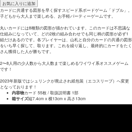
お気に入りに追加
カードに共通する図形を早く探すスピード系ボードゲーム「ドブル」。
子どもから大人まで楽しめる、お手軽パーティーゲームです。
丸いカードには8種類の図形が描かれています。このカードは不思議な
仕組みになっていて、どの2枚の組み合わせでも同じ柄の図形が必ず1
組だけあるのです。各プレイヤーは、山札と自分のカードの共通の図形
をいち早く探して、取ります。これを繰り返し、最終的にカードをたく
さん獲得した人が勝ちです。
2〜8人用の少人数から大人数まで楽しめるワイワイ系オススメゲーム
です！
2023年新版ではシュリンクが廃止され紙包装（エコスリーブ）へ変更
となっております！
内容物
カード 55枚 / 取扱説明書 1部
箱サイズ
縦7.4cm x 横13cm x 高さ13cm