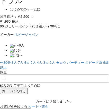
ドブル
はじめてのゲームに
通常価格：
￥2,200
⇒
¥
1,980
税込
90
ジェリーポイント(5％還元)
￥90相当
メーカー
ホビージャパン
2〜8人
15分
6歳〜
〜30分
8人
7人
6人
5人
4人
3人
2人
★☆☆
パーティー
スピード系
6歳
以上
数量
残り3点 ご注文はお早めに
カートに入れる
カートに追加しました。
お買い物を続ける
カートへ進む