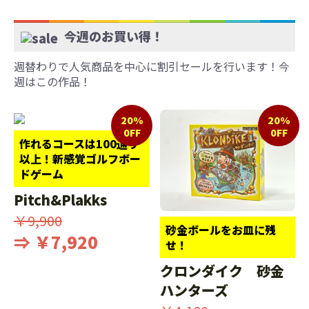
今週のお買い得！
週替わりで人気商品を中心に割引セールを行います！今
週はこの作品！
20%
20%
0FF
0FF
作れるコースは100通り
以上！新感覚ゴルフボー
ドゲーム
Pitch&Plakks
￥9,900
砂金ボールをお皿に残
⇒ ￥7,920
せ！
クロンダイク 砂金
ハンターズ