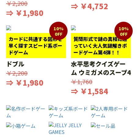
￥2,200
⇒ ￥4,752
⇒ ￥1,980
10%
10%
0FF
0FF
カードに共通する図形を
質問形式で謎の真相に迫
早く探すスピード系ボー
っていく大人気謎解きボ
ドゲーム
ードゲーム第4弾！！
ドブル
水平思考クイズゲー
ム ウミガメのスープ4
￥2,200
⇒ ￥1,980
￥1,760
⇒ ￥1,584