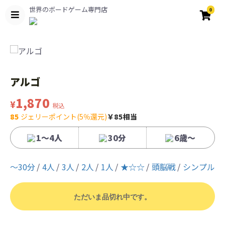
世界のボードゲーム専門店
0
アルゴ
1,870
¥
税込
85
ジェリーポイント(5％還元)
￥85相当
1～4人
30分
6歳〜
〜30分
4人
3人
2人
1人
★☆☆
頭脳戦
シンプル
ただいま品切れ中です。