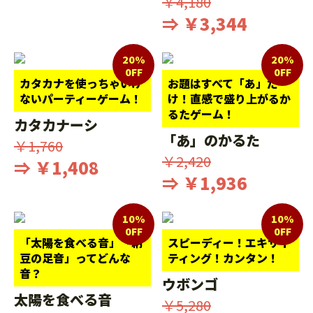
￥4,180
⇒ ￥3,344
20%
20%
0FF
0FF
カタカナを使っちゃいけ
お題はすべて「あ」だ
ないパーティーゲーム！
け！直感で盛り上がるか
るたゲーム！
カタカナーシ
「あ」のかるた
￥1,760
￥2,420
⇒ ￥1,408
⇒ ￥1,936
10%
10%
0FF
0FF
「太陽を食べる音」「納
スピーディー！エキサイ
豆の足音」ってどんな
ティング！カンタン！
音？
ウボンゴ
太陽を食べる音
￥5,280