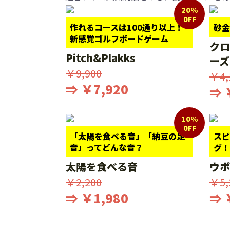
20%
0FF
作れるコースは100通り以上！
砂金
新感覚ゴルフボードゲーム
クロ
Pitch&Plakks
ーズ
￥9,900
￥4,
⇒ ￥7,920
⇒ 
10%
0FF
「太陽を食べる音」「納豆の足
スピ
音」ってどんな音？
グ！
太陽を食べる音
ウボ
￥2,200
￥5,
⇒ ￥1,980
⇒ 