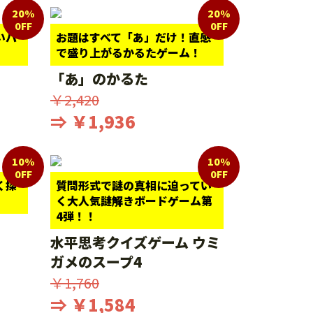
20%
20%
0FF
0FF
いパ
お題はすべて「あ」だけ！直感
で盛り上がるかるたゲーム！
「あ」のかるた
￥2,420
⇒ ￥1,936
10%
10%
0FF
0FF
く探
質問形式で謎の真相に迫ってい
く大人気謎解きボードゲーム第
4弾！！
水平思考クイズゲーム ウミ
ガメのスープ4
￥1,760
⇒ ￥1,584