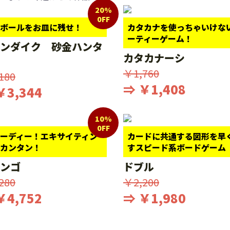
20%
0FF
ボールをお皿に残せ！
カタカナを使っちゃいけな
ーティーゲーム！
ンダイク 砂金ハンタ
カタカナーシ
￥1,760
180
⇒ ￥1,408
￥3,344
10%
0FF
ーディー！エキサイティン
カードに共通する図形を早
カンタン！
すスピード系ボードゲーム
ンゴ
ドブル
280
￥2,200
￥4,752
⇒ ￥1,980