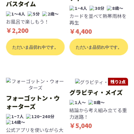
バスタイム
1~4人
30分
8歳〜
1～4人
5分
2歳〜
カードを並べて熱帯雨林を
お風呂で楽しもう！
再生
￥2,200
￥4,400
ただいま品切れ中です。
ただいま品切れ中です。
残り2点
グラビティ・メイズ
フォーゴットン・ウ
1人～
8歳〜
ォーターズ
結論から考え組み立てる重
力迷路！
1~7人
120~240分
14歳〜
￥5,040
公式アプリを使いながら大