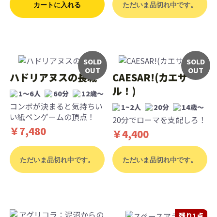
カートに入れる
ただいま品切れ中です。
SOLD
SOLD
OUT
OUT
ハドリアヌスの長城
CAESAR!(カエサ
ル！)
1～6人
60分
12歳〜
コンボが決まると気持ちい
1~2人
20分
14歳〜
い紙ペンゲームの頂点！
20分でローマを支配しろ！
￥7,480
￥4,400
ただいま品切れ中です。
ただいま品切れ中です。
残り1点