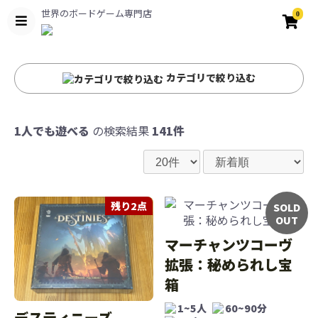
世界のボードゲーム専門店
0
カテゴリで絞り込む
1人でも遊べる
の検索結果
141件
残り2点
SOLD
OUT
マーチャンツコーヴ
拡張：秘められし宝
箱
1~5人
60~90分
デスティニーズ