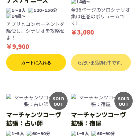
14歳〜
全36ページのソロシナリオ
1～3人
120~150分
集は圧巻のボリュームで
14歳〜
す!
アプリとコンポーネントを
駆使し、シナリオを攻略せ
￥3,080
よ！
￥9,900
カートに入れる
ただいま品切れ中です。
SOLD
SOLD
OUT
OUT
マーチャンツコーヴ
マーチャンツコーヴ
拡張：占い師
拡張：宿屋
1~5人
60~90分
1~5人
60~90分