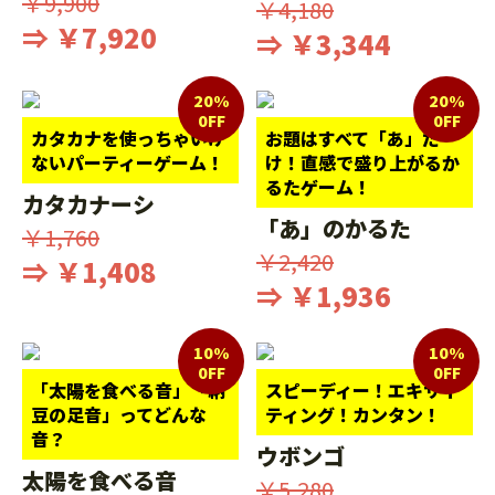
￥9,900
￥4,180
⇒ ￥7,920
⇒ ￥3,344
20%
20%
0FF
0FF
カタカナを使っちゃいけ
お題はすべて「あ」だ
ないパーティーゲーム！
け！直感で盛り上がるか
るたゲーム！
カタカナーシ
「あ」のかるた
￥1,760
￥2,420
⇒ ￥1,408
⇒ ￥1,936
10%
10%
0FF
0FF
「太陽を食べる音」「納
スピーディー！エキサイ
豆の足音」ってどんな
ティング！カンタン！
音？
ウボンゴ
太陽を食べる音
￥5,280