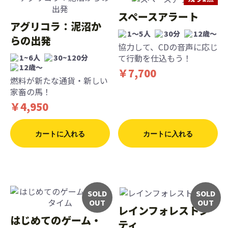
スペースアラート
アグリコラ：泥沼か
1～5人
30分
12歳〜
らの出発
協力して、CDの音声に応じ
て行動を仕込もう！
1~6人
30~120分
12歳〜
￥7,700
燃料が新たな通貨・新しい
家畜の馬！
￥4,950
カートに入れる
カートに入れる
SOLD
SOLD
OUT
OUT
レインフォレストシ
はじめてのゲーム・
ティ