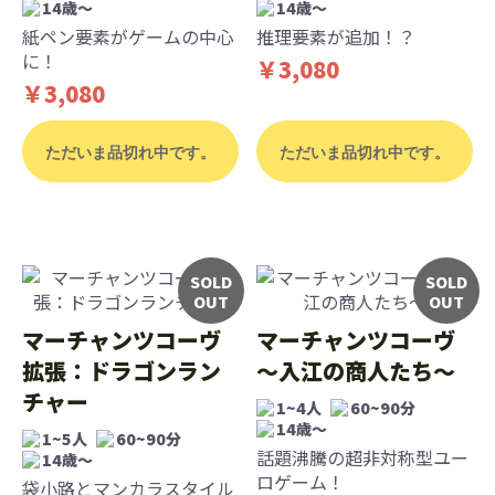
14歳〜
14歳〜
紙ペン要素がゲームの中心
推理要素が追加！？
に！
￥3,080
￥3,080
ただいま品切れ中です。
ただいま品切れ中です。
SOLD
SOLD
OUT
OUT
マーチャンツコーヴ
マーチャンツコーヴ
拡張：ドラゴンラン
～入江の商人たち～
チャー
1~4人
60~90分
14歳〜
1~5人
60~90分
話題沸騰の超非対称型ユー
14歳〜
ロゲーム！
袋小路とマンカラスタイル