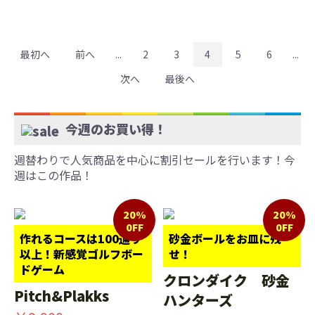
最初へ
前へ
...
2
3
4
5
6
...
次へ
最後へ
今週のお買い得！
週替わりで人気商品を中心に割引セールを行います！今
週はこの作品！
20%
20%
0FF
0FF
作れるコースは100通り
砂金ボールをお皿に残
以上！新感覚ゴルフボー
せ！
ドゲーム
クロンダイク 砂金
Pitch&Plakks
ハンターズ