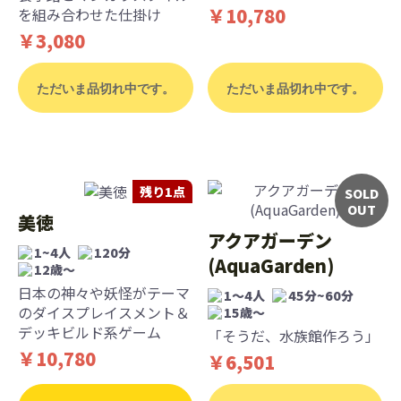
￥10,780
を組み合わせた仕掛け
￥3,080
ただいま品切れ中です。
ただいま品切れ中です。
残り1点
SOLD
OUT
美徳
アクアガーデン
1~4人
120分
(AquaGarden)
12歳〜
日本の神々や妖怪がテーマ
1～4人
45分~60分
のダイスプレイスメント＆
15歳〜
デッキビルド系ゲーム
「そうだ、水族館作ろう」
￥10,780
￥6,501