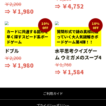
￥2,200
⇒ ￥4,752
⇒ ￥1,980
10%
10%
0FF
0FF
カードに共通する図形を
質問形式で謎の真相に迫
早く探すスピード系ボー
っていく大人気謎解きボ
ドゲーム
ードゲーム第4弾！！
ドブル
水平思考クイズゲー
ム ウミガメのスープ4
￥2,200
⇒ ￥1,980
￥1,760
⇒ ￥1,584
ご利用ガイド
プライバシーポリシー