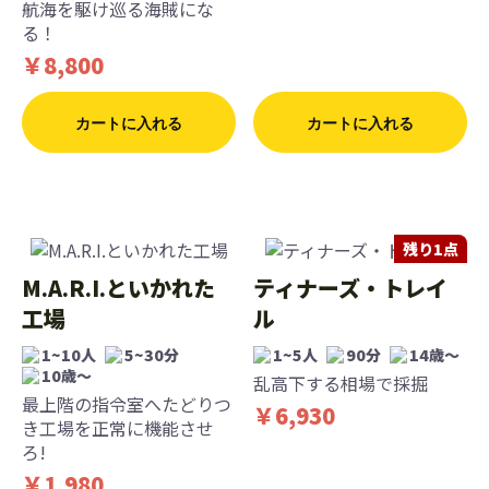
航海を駆け巡る海賊にな
る！
￥8,800
カートに入れる
カートに入れる
残り1点
M.A.R.I.といかれた
ティナーズ・トレイ
工場
ル
1~10人
5~30分
1~5人
90分
14歳〜
10歳〜
乱高下する相場で採掘
最上階の指令室へたどりつ
￥6,930
き工場を正常に機能させ
ろ!
￥1,980