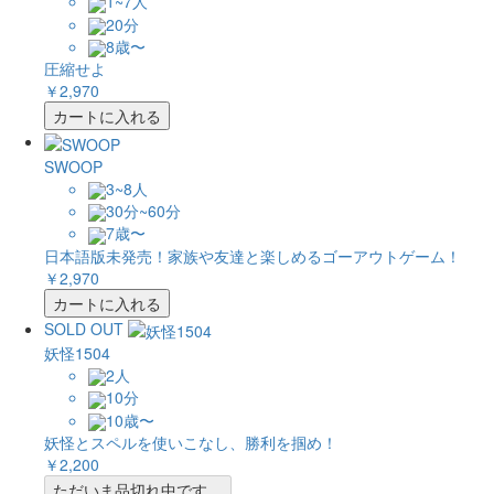
1~7人
20分
8歳〜
圧縮せよ
￥2,970
カートに入れる
SWOOP
3~8人
30分~60分
7歳〜
日本語版未発売！家族や友達と楽しめるゴーアウトゲーム！
￥2,970
カートに入れる
SOLD OUT
妖怪1504
2人
10分
10歳〜
妖怪とスペルを使いこなし、勝利を掴め！
￥2,200
ただいま品切れ中です。