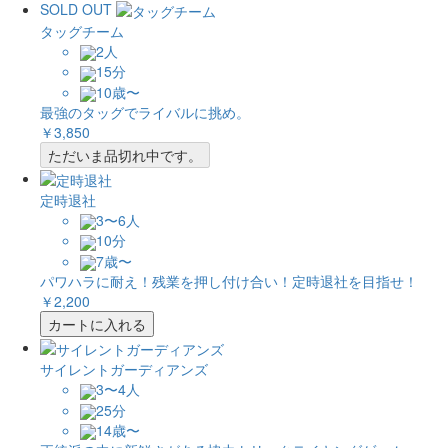
SOLD OUT
タッグチーム
2人
15分
10歳〜
最強のタッグでライバルに挑め。
￥3,850
ただいま品切れ中です。
定時退社
3〜6人
10分
7歳〜
パワハラに耐え！残業を押し付け合い！定時退社を目指せ！
￥2,200
カートに入れる
サイレントガーディアンズ
3〜4人
25分
14歳〜