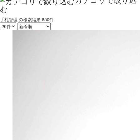
む
手札管理
の検索結果
650件