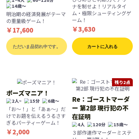
ナを制せよ！リアルタイ
14歳〜
ム・極限シューティングゲ
明治期の経済発展がテーマ
ーム！
の重量級ゲーム！
￥3,630
￥17,600
ただいま品切れ中です。
カートに入れる
残り2点
ポーズマニア！
Re：ゴーストマーダ
2人~
15分
6歳〜
ー 第2部 現行犯の不
「お～！」と「あぁ～」だ
在証明
けでお題を伝えるうるさす
ぎるパーティーゲーム！
4人
120分
15歳〜
￥2,000
３部作連作マーダーミステ