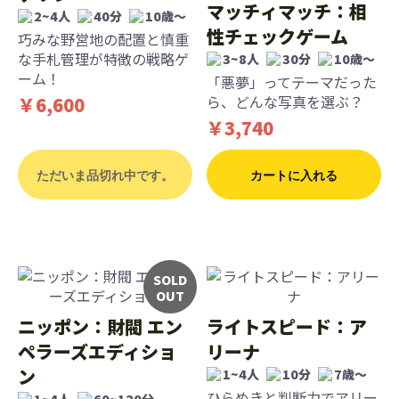
マッチィマッチ：相
2~4人
40分
10歳〜
性チェックゲーム
巧みな野営地の配置と慎重
な手札管理が特徴の戦略ゲ
3~8人
30分
10歳〜
ーム！
「悪夢」ってテーマだった
ら、どんな写真を選ぶ？
￥6,600
￥3,740
ただいま品切れ中です。
カートに入れる
SOLD
OUT
ニッポン：財閥 エン
ライトスピード：ア
ペラーズエディショ
リーナ
ン
1~4人
10分
7歳〜
ひらめきと判断力でアリー
1~4人
60~120分