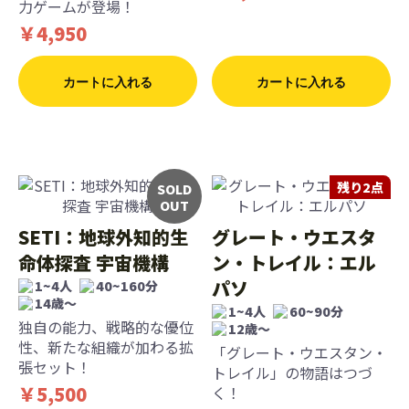
力ゲームが登場！
￥4,950
カートに入れる
カートに入れる
残り2点
SOLD
OUT
SETI：地球外知的生
グレート・ウエスタ
命体探査 宇宙機構
ン・トレイル：エル
パソ
1~4人
40~160分
14歳〜
1~4人
60~90分
独自の能力、戦略的な優位
12歳〜
性、新たな組織が加わる拡
「グレート・ウエスタン・
張セット！
トレイル」の物語はつづ
￥5,500
く！