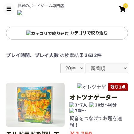
世界のボードゲーム専門店
0
カテゴリで絞り込む
プレイ時間、プレイ人数
の検索結果
3632件
残り2点
オトツナゲーター
3~7人
20分~40分
7歳〜
擬音をつなげてお題を連
想！
￥2,750
エルドラドを探して