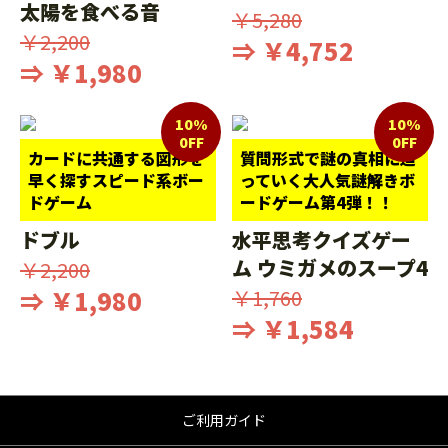
太陽を食べる音
￥5,280
￥2,200
⇒ ￥4,752
⇒ ￥1,980
10%
10%
0FF
0FF
カードに共通する図形を
質問形式で謎の真相に迫
早く探すスピード系ボー
っていく大人気謎解きボ
ドゲーム
ードゲーム第4弾！！
ドブル
水平思考クイズゲー
ム ウミガメのスープ4
￥2,200
⇒ ￥1,980
￥1,760
⇒ ￥1,584
ご利用ガイド