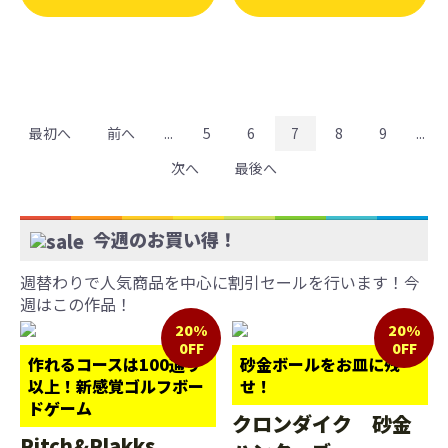
最初へ
前へ
...
5
6
7
8
9
...
次へ
最後へ
今週のお買い得！
週替わりで人気商品を中心に割引セールを行います！今
週はこの作品！
20%
20%
0FF
0FF
作れるコースは100通り
砂金ボールをお皿に残
以上！新感覚ゴルフボー
せ！
ドゲーム
クロンダイク 砂金
Pitch&Plakks