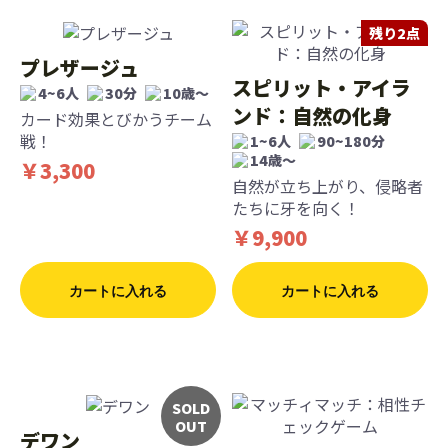
残り2点
プレザージュ
スピリット・アイラ
4~6人
30分
10歳〜
ンド：自然の化身
カード効果とびかうチーム
戦！
1~6人
90~180分
14歳〜
￥3,300
自然が立ち上がり、侵略者
たちに牙を向く！
￥9,900
カートに入れる
カートに入れる
SOLD
OUT
デワン