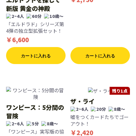
新版 黄金の神殿
2~4人
60分
10歳〜
「エルドラド」シリーズ第
4弾の独立型拡張セット！
￥6,600
カートに入れる
カートに入れる
残り1点
ザ・ライ
ワンピース：5分間の
2~6人
20分
8歳〜
冒険
嘘をつくカードたちでゴー
アウト！
2~6人
5分
8歳〜
「ワンピース」実写版の協
￥2,420