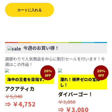
カートに入れる
今週のお買い得！
週替わりで人気商品を中心に割引セールを行います！今
週はこの作品！
20%
20%
0FF
0FF
海中の王者を目指す。
潜れ！視界ゼロの宝探
し！
アクアティカ
ダイバーゴー！
￥5,940
￥3,850
⇒ ￥4,752
⇒ ￥3,080