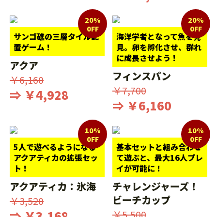
20%
20%
0FF
0FF
サンゴ礁の三層タイル配
海洋学者となって魚を発
置ゲーム！
見。卵を孵化させ、群れ
に成長させよう！
アクア
フィンスパン
￥6,160
￥7,700
⇒ ￥4,928
⇒ ￥6,160
10%
10%
0FF
0FF
5人で遊べるようになる
基本セットと組み合わせ
アクアティカの拡張セッ
て遊ぶと、最大16人プレ
ト！
イが可能に！
アクアティカ：氷海
チャレンジャーズ！
ビーチカップ
￥3,520
⇒ ￥3,168
￥5,500