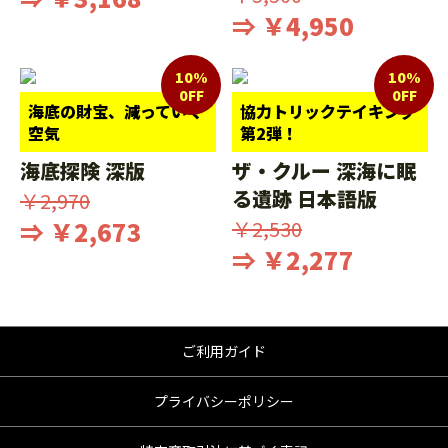
⇒ ￥4,950
10%
10%
0FF
0FF
海底の財宝、減っていく
協力トリックテイキング
空気
第2弾！
海底探険 深版
ザ・クルー 深海に眠
る遺跡 日本語版
￥2,970
⇒ ￥2,673
￥2,530
⇒ ￥2,277
ご利用ガイド
プライバシーポリシー