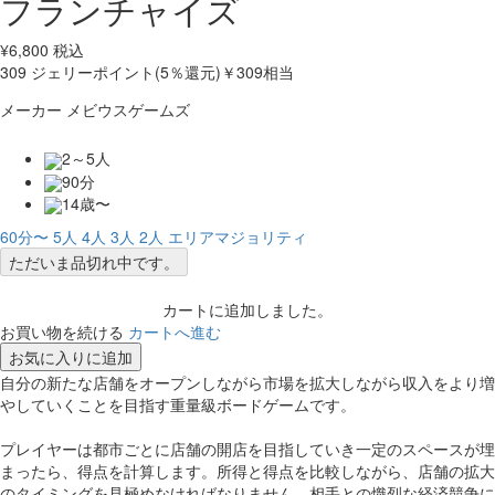
フランチャイズ
¥
6,800
税込
309
ジェリーポイント(5％還元)
￥309相当
メーカー
メビウスゲームズ
2～5人
90分
14歳〜
60分〜
5人
4人
3人
2人
エリアマジョリティ
ただいま品切れ中です。
カートに追加しました。
お買い物を続ける
カートへ進む
お気に入りに追加
自分の新たな店舗をオープンしながら市場を拡大しながら収入をより増
やしていくことを目指す重量級ボードゲームです。
プレイヤーは都市ごとに店舗の開店を目指していき一定のスペースが埋
まったら、得点を計算します。所得と得点を比較しながら、店舗の拡大
のタイミングを見極めなければなりません。相手との熾烈な経済競争に