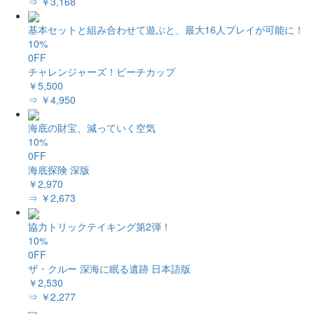
⇒ ￥3,168
基本セットと組み合わせて遊ぶと、最大16人プレイが可能に！
10%
0FF
チャレンジャーズ！ビーチカップ
￥5,500
⇒ ￥4,950
海底の財宝、減っていく空気
10%
0FF
海底探険 深版
￥2,970
⇒ ￥2,673
協力トリックテイキング第2弾！
10%
0FF
ザ・クルー 深海に眠る遺跡 日本語版
￥2,530
⇒ ￥2,277