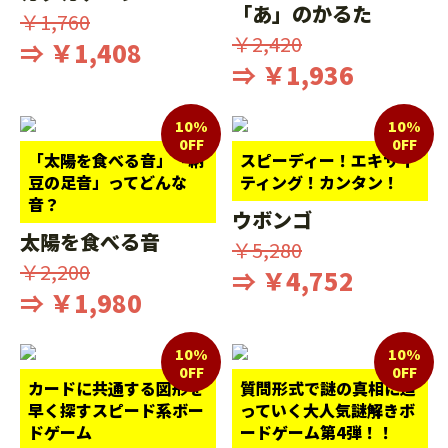
「あ」のかるた
￥1,760
￥2,420
⇒ ￥1,408
⇒ ￥1,936
10%
10%
0FF
0FF
「太陽を食べる音」「納
スピーディー！エキサイ
豆の足音」ってどんな
ティング！カンタン！
音？
ウボンゴ
太陽を食べる音
￥5,280
￥2,200
⇒ ￥4,752
⇒ ￥1,980
10%
10%
0FF
0FF
カードに共通する図形を
質問形式で謎の真相に迫
早く探すスピード系ボー
っていく大人気謎解きボ
ドゲーム
ードゲーム第4弾！！