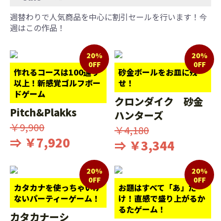
週替わりで人気商品を中心に割引セールを行います！今
週はこの作品！
20%
20%
0FF
0FF
作れるコースは100通り
砂金ボールをお皿に残
以上！新感覚ゴルフボー
せ！
ドゲーム
クロンダイク 砂金
Pitch&Plakks
ハンターズ
￥9,900
￥4,180
⇒ ￥7,920
⇒ ￥3,344
20%
20%
0FF
0FF
カタカナを使っちゃいけ
お題はすべて「あ」だ
ないパーティーゲーム！
け！直感で盛り上がるか
るたゲーム！
カタカナーシ