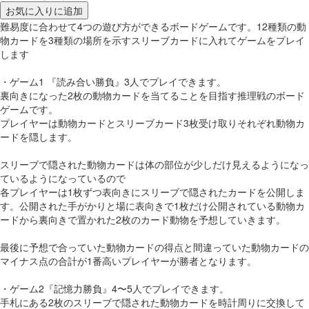
お気に入りに追加
難易度に合わせて4つの遊び方ができるボードゲームです。12種類の動
物カードを3種類の場所を示すスリーブカードに入れてゲームをプレイ
します
・ゲーム1 『読み合い勝負』3人でプレイできます。
裏向きになった2枚の動物カードを当てることを目指す推理戦のボード
ゲームです。
プレイヤーは動物カードとスリーブカード3枚受け取りそれぞれ動物カ
ードを隠します。
スリーブで隠された動物カードは体の部位が少しだけ見えるようになっ
ているようになっているので
各プレイヤーは1枚ずつ表向きにスリーブで隠されたカードを公開しま
す。公開された手がかりと場に表向きで1枚だけ公開されている動物カ
ードから裏向きで置かれた2枚のカード動物を予想していきます。
最後に予想で合っていた動物カードの得点と間違っていた動物カードの
マイナス点の合計が1番高いプレイヤーが勝者となります。
・ゲーム2『記憶力勝負』4〜5人でプレイできます。
手札にある2枚のスリーブで隠された動物カードを時計周りに交換して