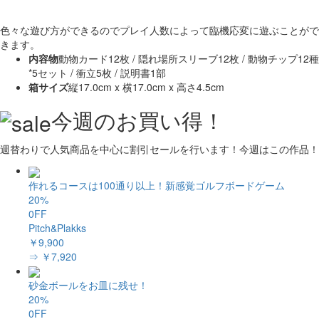
色々な遊び方ができるのでプレイ人数によって臨機応変に遊ぶことがで
きます。
内容物
動物カード12枚 / 隠れ場所スリーブ12枚 / 動物チップ12種
*5セット / 衝立5枚 / 説明書1部
箱サイズ
縦17.0cm x 横17.0cm x 高さ4.5cm
今週のお買い得！
週替わりで人気商品を中心に割引セールを行います！今週はこの作品！
作れるコースは100通り以上！新感覚ゴルフボードゲーム
20%
0FF
Pitch&Plakks
￥9,900
⇒ ￥7,920
砂金ボールをお皿に残せ！
20%
0FF