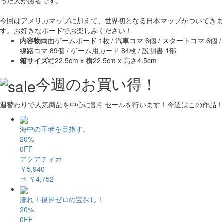
った人が勝者です。
今回はアメリカマップに加えて、世界初となる日本マップがついてきま
す。お好きなボードでお楽しみください！
内容物
両面ゲームボード 1枚 / 汽車コマ 6個 / スタートコマ 6個 /
線路コマ 89個 / ゲーム用カード 84枚 / 説明書 1部
箱サイズ
縦22.5cm x 横22.5cm x 高さ4.5cm
今週のお買い得！
週替わりで人気商品を中心に割引セールを行います！今週はこの作品！
海中の王者を目指す。
20%
0FF
アクアティカ
￥5,940
⇒ ￥4,752
潜れ！視界ゼロの宝探し！
20%
0FF