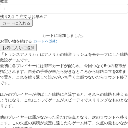
数量
残り2点 ご注文はお早めに
カートに入れる
カートに追加しました。
お買い物を続ける
カートへ進む
お気に入りに追加
「トランスアメリカ」はアメリカの鉄道ラッシュをモチーフにした線路
敷設ゲームです。
最初に各プレイヤーには都市カードが配られ、今回つなぐ5つの都市が
指定されます。自分の手番が来たら好きなところから線路コマを2本ま
で置き、これを繰り返して誰かがいち早く全部つないだらラウンド終了
です。
ほかのプレイヤーが伸ばした線路に合流すると、それらの線路も使える
ようになり、これによってゲームがスピーディでスリリングなものとな
ります。
他のプレイヤーは届かなかった分だけ失点となり、次のラウンドへ移り
ます。この失点の累積が規定に達したらゲーム終了、失点の最も少なか