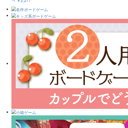
⇒ ￥2,277