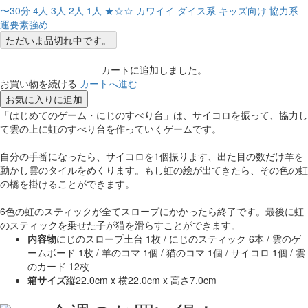
〜30分
4人
3人
2人
1人
★☆☆
カワイイ
ダイス系
キッズ向け
協力系
運要素強め
ただいま品切れ中です。
カートに追加しました。
お買い物を続ける
カートへ進む
お気に入りに追加
「はじめてのゲーム・にじのすべり台」は、サイコロを振って、協力し
て雲の上に虹のすべり台を作っていくゲームです。
自分の手番になったら、サイコロを1個振ります、出た目の数だけ羊を
動かし雲のタイルをめくります。もし虹の絵が出てきたら、その色の虹
の橋を掛けることができます。
6色の虹のスティックが全てスロープにかかったら終了です。最後に虹
のスティックを乗せた子が猫を滑らすことができます。
内容物
にじのスロープ土台 1枚 / にじのスティック 6本 / 雲のゲ
ームボード 1枚 / 羊のコマ 1個 / 猫のコマ 1個 / サイコロ 1個 / 雲
のカード 12枚
箱サイズ
縦22.0cm x 横22.0cm x 高さ7.0cm