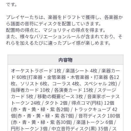
です。
プレイヤーたちは、楽器をドラフトで獲得し、各楽器か
ら譜面の音符にディスクを配置していきます。
配置時の得点と、マジョリティの得点を得ます。
また、様々なバリエーションルールが含まれており、そ
れらを加えるたびに違ったプレイ感が楽しめます。
内容物
オーケストラボード 1枚 / 楽譜シート 4枚 / 楽器カー
ド 60枚(打楽器・金管楽器・木管楽器・打楽器 各12
枚、ソリスト 6枚、コーラス 4枚、スペシャル 2枚) /
指揮者カード 10枚 / 各演奏カード 15枚 / ステージ
カード 5枚 / 移動の概要ピース 3枚 / 音楽家ボーナス
トークン 24枚 / タクト 2個 / 得点コマ(円柱) 12個
(赤・青・黄・緑・紫 各2個) / トラックキューブ 42
個(赤・青・黄・緑・紫 各7個) / 音符ディスク 180個
(赤・青・黄・緑・紫 各30個) / 楽譜トークン 6個 /
円形トークン 3個 / 中立音符ディスク(黒) 35個 / ス