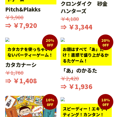
クロンダイク 砂金
Pitch&Plakks
ハンターズ
￥9,900
￥4,180
⇒ ￥7,920
⇒ ￥3,344
20%
20%
0FF
0FF
カタカナを使っちゃいけ
お題はすべて「あ」だ
ないパーティーゲーム！
け！直感で盛り上がるか
るたゲーム！
カタカナーシ
「あ」のかるた
￥1,760
￥2,420
⇒ ￥1,408
⇒ ￥1,936
10%
10%
0FF
0FF
スピーディー！エキサイ
ティング！カンタン！