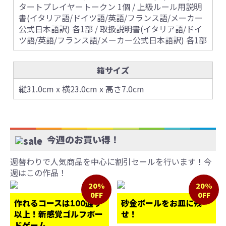
タートプレイヤートークン 1個 / 上級ルール用説明
書(イタリア語/ドイツ語/英語/フランス語/メーカー
公式日本語訳) 各1部 / 取扱説明書(イタリア語/ドイ
ツ語/英語/フランス語/メーカー公式日本語訳) 各1部
箱サイズ
縦31.0cm x 横23.0cm x 高さ7.0cm
今週のお買い得！
週替わりで人気商品を中心に割引セールを行います！今
週はこの作品！
20%
20%
0FF
0FF
作れるコースは100通り
砂金ボールをお皿に残
以上！新感覚ゴルフボー
せ！
ドゲーム