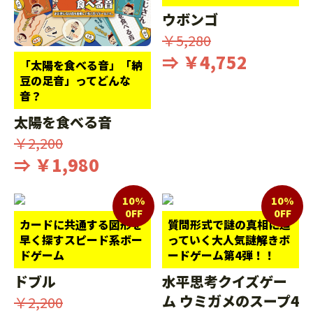
ウボンゴ
￥5,280
⇒ ￥4,752
「太陽を食べる音」「納
豆の足音」ってどんな
音？
太陽を食べる音
￥2,200
⇒ ￥1,980
10%
10%
0FF
0FF
カードに共通する図形を
質問形式で謎の真相に迫
早く探すスピード系ボー
っていく大人気謎解きボ
ドゲーム
ードゲーム第4弾！！
ドブル
水平思考クイズゲー
ム ウミガメのスープ4
￥2,200