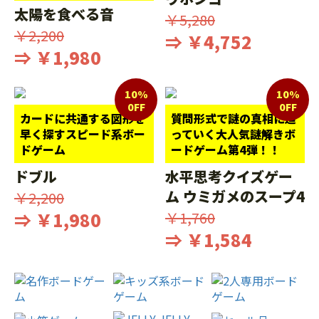
太陽を食べる音
￥5,280
￥2,200
⇒ ￥4,752
⇒ ￥1,980
10%
10%
0FF
0FF
カードに共通する図形を
質問形式で謎の真相に迫
早く探すスピード系ボー
っていく大人気謎解きボ
ドゲーム
ードゲーム第4弾！！
ドブル
水平思考クイズゲー
ム ウミガメのスープ4
￥2,200
⇒ ￥1,980
￥1,760
⇒ ￥1,584