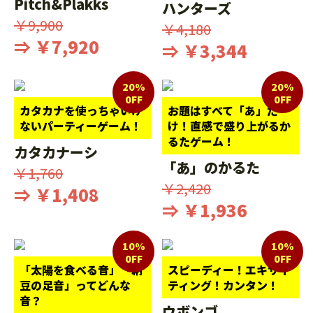
Pitch&Plakks
ハンターズ
￥9,900
￥4,180
⇒ ￥7,920
⇒ ￥3,344
20%
20%
0FF
0FF
カタカナを使っちゃいけ
お題はすべて「あ」だ
ないパーティーゲーム！
け！直感で盛り上がるか
るたゲーム！
カタカナーシ
「あ」のかるた
￥1,760
￥2,420
⇒ ￥1,408
⇒ ￥1,936
10%
10%
0FF
0FF
「太陽を食べる音」「納
スピーディー！エキサイ
豆の足音」ってどんな
ティング！カンタン！
音？
ウボンゴ