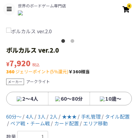
世界のボードゲーム専門店
0
ボルカルス ver.2.0
7,920
¥
税込
360
ジェリーポイント(5％還元)
￥360相当
アークライト
メーカー
2〜4人
60〜80分
10歳〜
60分〜
4人
3人
2人
★★★
手札管理
タイル配置
ペア戦・チーム戦
カード配置
エリア移動
数量