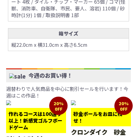
ート 4枚 / タイル・チップ・マーカー 65個 / コマ(怪
獣、消防車、自衛隊、市民、要人、溶岩) 110個 / 砂
時計(1分) 1個 / 取扱説明書 1部
箱サイズ
縦22.0cm x 横31.0cm x 高さ6.5cm
今週のお買い得！
週替わりで人気商品を中心に割引セールを行います！今
週はこの作品！
20%
20%
0FF
0FF
作れるコースは100通り
砂金ボールをお皿に残
以上！新感覚ゴルフボー
せ！
ドゲーム
クロンダイク 砂金