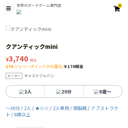
世界のボードゲーム専門店
0
クアンティックmini
3,740
¥
税込
170
ジェリーポイント(5％還元)
￥170相当
キャストジャパン
メーカー
2人
20分
8歳〜
〜30分
2人
★☆☆
2人専用
頭脳戦
アブストラク
ト
8歳以上