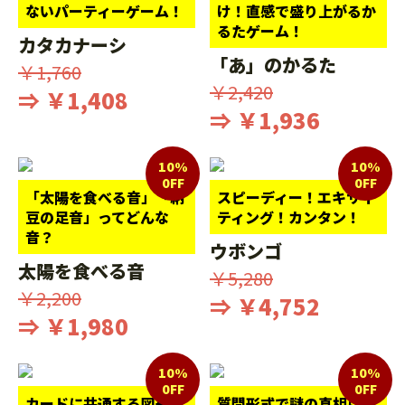
ないパーティーゲーム！
け！直感で盛り上がるか
るたゲーム！
カタカナーシ
「あ」のかるた
￥1,760
￥2,420
⇒ ￥1,408
⇒ ￥1,936
10%
10%
0FF
0FF
「太陽を食べる音」「納
スピーディー！エキサイ
豆の足音」ってどんな
ティング！カンタン！
音？
ウボンゴ
太陽を食べる音
￥5,280
￥2,200
⇒ ￥4,752
⇒ ￥1,980
10%
10%
0FF
0FF
カードに共通する図形を
質問形式で謎の真相に迫