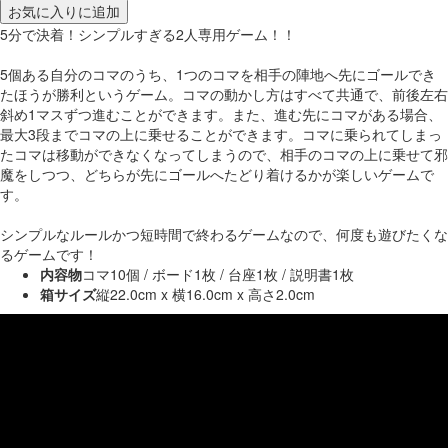
お気に入りに追加
5分で決着！シンプルすぎる2人専用ゲーム！！
5個ある自分のコマのうち、1つのコマを相手の陣地へ先にゴールでき
たほうが勝利というゲーム。コマの動かし方はすべて共通で、前後左右
斜め1マスずつ進むことができます。また、進む先にコマがある場合、
最大3段までコマの上に乗せることができます。コマに乗られてしまっ
たコマは移動ができなくなってしまうので、相手のコマの上に乗せて邪
魔をしつつ、どちらが先にゴールへたどり着けるかが楽しいゲームで
す。
シンプルなルールかつ短時間で終わるゲームなので、何度も遊びたくな
るゲームです！
内容物
コマ10個 / ボード1枚 / 台座1枚 / 説明書1枚
箱サイズ
縦22.0cm x 横16.0cm x 高さ2.0cm