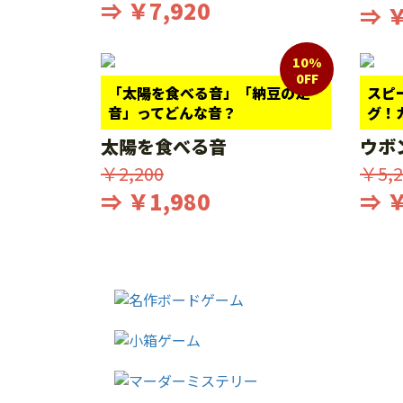
⇒ ￥7,920
⇒ ￥
10%
0FF
「太陽を食べる音」「納豆の足
スピ
音」ってどんな音？
グ！
太陽を食べる音
ウボ
￥2,200
￥5,2
⇒ ￥1,980
⇒ ￥