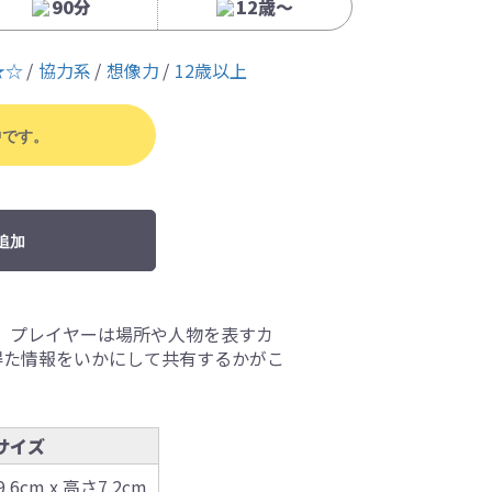
90分
12歳〜
★☆
協力系
想像力
12歳以上
中です。
追加
。プレイヤーは場所や人物を表すカ
得た情報をいかにして共有するかがこ
サイズ
9.6cm x 高さ7.2cm