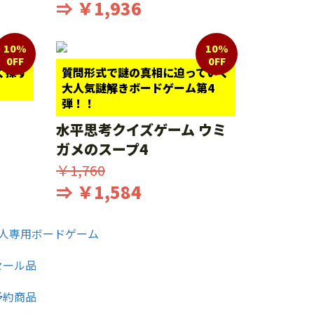
⇒ ￥1,936
10%
10%
0FF
0FF
く探す
質問形式で謎の真相に迫っていく
大人気謎解きボードゲーム第4
弾！！
水平思考クイズゲーム ウミ
ガメのスープ4
￥1,760
⇒ ￥1,584