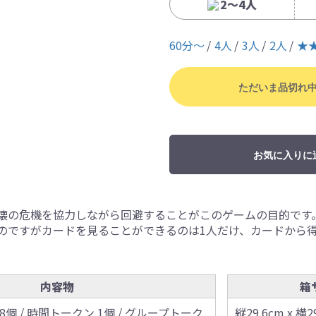
2〜4人
60分〜
4人
3人
2人
★
ただいま品切れ
お気に入りに
壊の危機を協力しながら回避することがこのゲームの目的です
のですがカードを見ることができるのは1人だけ、カードから
。
内容物
箱
個 / 時間トークン 1個 / グループトーク
縦29.6cm x 横2