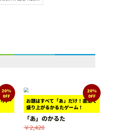
20%
20%
0FF
0FF
いパー
お題はすべて「あ」だけ！直感で
盛り上がるかるたゲーム！
「あ」のかるた
￥2,420