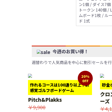
ン1個 / ダイス7個
トークン 140個 /
ムボード1枚 / 
ド 1式
今週のお買い得！
週替わりで人気商品を中心に割引セールを行
20%
0FF
作れるコースは100通り以上！新
砂金
感覚ゴルフボードゲーム
クロ
Pitch&Plakks
ーズ
￥9,900
￥4,1