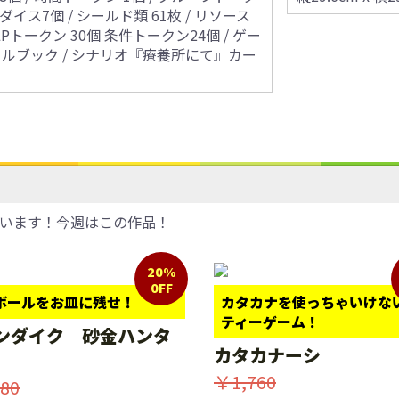
 ダイス7個 / シールド類 61枚 / リソース
 LPトークン 30個 条件トークン24個 / ゲー
ルールブック / シナリオ『療養所にて』カー
います！今週はこの作品！
20%
0FF
ボールをお皿に残せ！
カタカナを使っちゃいけな
ティーゲーム！
ンダイク 砂金ハンタ
カタカナーシ
￥1,760
80