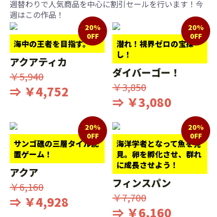
週替わりで人気商品を中心に割引セールを行います！今
週はこの作品！
20%
20%
0FF
0FF
海中の王者を目指す。
潜れ！視界ゼロの宝探
し！
アクアティカ
ダイバーゴー！
￥5,940
￥3,850
⇒ ￥4,752
⇒ ￥3,080
20%
20%
0FF
0FF
サンゴ礁の三層タイル配
海洋学者となって魚を発
置ゲーム！
見。卵を孵化させ、群れ
に成長させよう！
アクア
フィンスパン
￥6,160
￥7,700
⇒ ￥4,928
⇒ ￥6,160