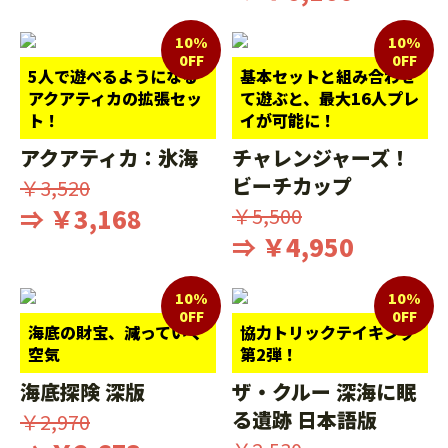
10%
10%
0FF
0FF
5人で遊べるようになる
基本セットと組み合わせ
アクアティカの拡張セッ
て遊ぶと、最大16人プレ
ト！
イが可能に！
アクアティカ：氷海
チャレンジャーズ！
ビーチカップ
￥3,520
⇒ ￥3,168
￥5,500
⇒ ￥4,950
10%
10%
0FF
0FF
海底の財宝、減っていく
協力トリックテイキング
空気
第2弾！
海底探険 深版
ザ・クルー 深海に眠
る遺跡 日本語版
￥2,970