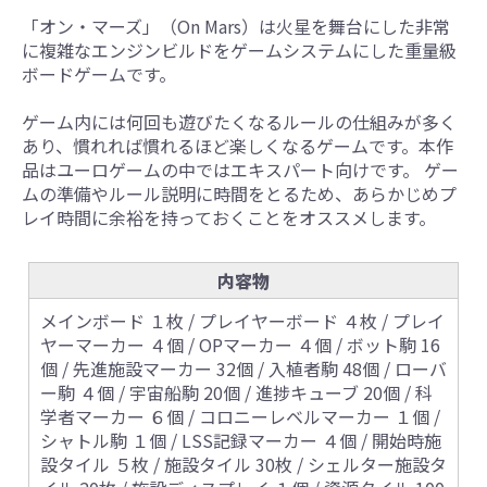
「オン・マーズ」（On Mars）は火星を舞台にした非常
に複雑なエンジンビルドをゲームシステムにした重量級
ボードゲームです。
ゲーム内には何回も遊びたくなるルールの仕組みが多く
あり、慣れれば慣れるほど楽しくなるゲームです。本作
品はユーロゲームの中ではエキスパート向けです。 ゲー
ムの準備やルール説明に時間をとるため、あらかじめプ
レイ時間に余裕を持っておくことをオススメします。
内容物
メインボード １枚 / プレイヤーボード ４枚 / プレイ
ヤーマーカー ４個 / OPマーカー ４個 / ボット駒 16
個 / 先進施設マーカー 32個 / 入植者駒 48個 / ローバ
ー駒 ４個 / 宇宙船駒 20個 / 進捗キューブ 20個 / 科
学者マーカー ６個 / コロニーレベルマーカー １個 /
シャトル駒 １個 / LSS記録マーカー ４個 / 開始時施
設タイル ５枚 / 施設タイル 30枚 / シェルター施設タ