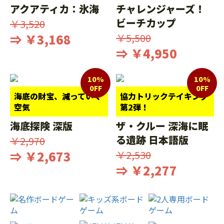
アクアティカ：氷海
チャレンジャーズ！
ビーチカップ
￥3,520
⇒ ￥3,168
￥5,500
⇒ ￥4,950
10%
10%
0FF
0FF
海底の財宝、減っていく
協力トリックテイキング
空気
第2弾！
海底探険 深版
ザ・クルー 深海に眠
る遺跡 日本語版
￥2,970
⇒ ￥2,673
￥2,530
⇒ ￥2,277