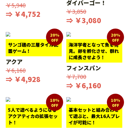
ダイバーゴー！
￥5,940
￥3,850
⇒ ￥4,752
⇒ ￥3,080
20%
20%
0FF
0FF
サンゴ礁の三層タイル配
海洋学者となって魚を発
置ゲーム！
見。卵を孵化させ、群れ
に成長させよう！
アクア
フィンスパン
￥6,160
￥7,700
⇒ ￥4,928
⇒ ￥6,160
10%
10%
0FF
0FF
5人で遊べるようになる
基本セットと組み合わせ
アクアティカの拡張セッ
て遊ぶと、最大16人プレ
ト！
イが可能に！