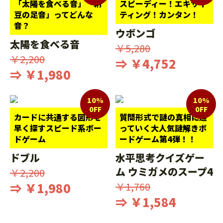
「太陽を食べる音」「納
スピーディー！エキサイ
豆の足音」ってどんな
ティング！カンタン！
音？
ウボンゴ
太陽を食べる音
￥5,280
￥2,200
⇒ ￥4,752
⇒ ￥1,980
10%
10%
0FF
0FF
カードに共通する図形を
質問形式で謎の真相に迫
早く探すスピード系ボー
っていく大人気謎解きボ
ドゲーム
ードゲーム第4弾！！
ドブル
水平思考クイズゲー
ム ウミガメのスープ4
￥2,200
⇒ ￥1,980
￥1,760
⇒ ￥1,584