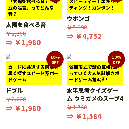
「太陽を食べる音」「納
スピーディー！エキサイ
豆の足音」ってどんな
ティング！カンタン！
音？
ウボンゴ
太陽を食べる音
￥5,280
￥2,200
⇒ ￥4,752
⇒ ￥1,980
10%
10%
0FF
0FF
カードに共通する図形を
質問形式で謎の真相に迫
早く探すスピード系ボー
っていく大人気謎解きボ
ドゲーム
ードゲーム第4弾！！
ドブル
水平思考クイズゲー
ム ウミガメのスープ4
￥2,200
⇒ ￥1,980
￥1,760
⇒ ￥1,584