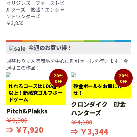
オリジンズ：ファーストビ
ルダーズ 拡張：エンシャ
ントワンダーズ
￥3,850
今週のお買い得！
週替わりで人気商品を中心に割引セールを行います！今
週はこの作品！
20%
20%
0FF
0FF
作れるコースは100通り
砂金ボールをお皿に残
以上！新感覚ゴルフボー
せ！
ドゲーム
クロンダイク 砂金
Pitch&Plakks
ハンターズ
￥9,900
￥4,180
⇒ ￥7,920
⇒ ￥3,344