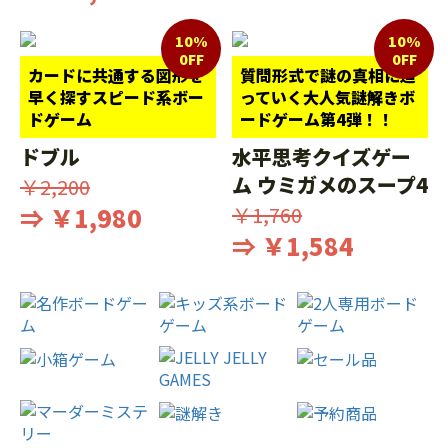
10%
10%
0FF
0FF
カードに共通する図形を
質問形式で謎の真相に迫
早く探すスピード系ボー
っていく大人気謎解きボ
ドゲーム
ードゲーム第4弾！！
ドブル
水平思考クイズゲー
ム ウミガメのスープ4
￥2,200
⇒ ￥1,980
￥1,760
⇒ ￥1,584