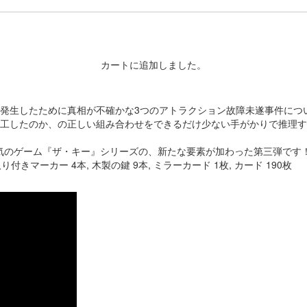
カートに追加しました。
発生したために真相が不確かな3つのアトラクション故障未遂事件につ
工したのか、の正しい組み合わせをできるだけ少ない手がかりで推理す
人気のゲーム『ザ・キー』シリーズの、新たな要素が加わった第三弾です
り付きマーカー 4本, 木製の鍵 9本, ミラーカード 1枚, カード 190枚