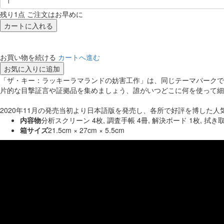
残り1点 ご注文はお早めに
カートに入れる
お買い物を続ける
カートへ進む
お気に入りに追加
「ザ・キー：ラッキーラマランドの妨害工作」は、同じテーマパークで
片的な目撃証言や証拠品を集めましょう、誰がいつどこに何を使って細
2020年11月の発売当初より日本語版を発売し、各所で好評を博した
内容物
分析スクリーン 4枚, 調査手帳 4冊, 解決ボード 1枚, 拭き取
箱サイズ
21.5cm × 27cm × 5.5cm