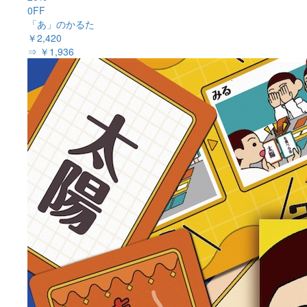
0FF
「あ」のかるた
￥2,420
⇒ ￥1,936