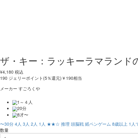
ザ・キー：ラッキーラマランド
¥
4,180
税込
190
ジェリーポイント(5％還元)
￥190相当
メーカー
すごろくや
1～４人
20分
8才〜
〜30分
4人
3人
2人
1人
★★☆
推理
頭脳戦
紙ペンゲーム
8歳以上
1人
数量