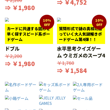
⇒ ￥4,752
⇒ ￥1,980
10%
10%
0FF
0FF
カードに共通する図形を
質問形式で謎の真相に迫
早く探すスピード系ボー
っていく大人気謎解きボ
ドゲーム
ードゲーム第4弾！！
ドブル
水平思考クイズゲー
ム ウミガメのスープ4
￥2,200
⇒ ￥1,980
￥1,760
⇒ ￥1,584