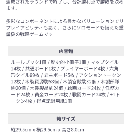
達成されたラウンドで終了し、合計勝利点で勝敗を決め
ます。
多彩なコンポーネントによる豊かなバリエーションでリ
プレイアビリティも高く、さらにソロモードも備えた重
量級の戦略ゲームです。
内容物
ルールブック1冊 / 歴史的小冊子1冊 / マップタイル
14枚 / 共通ボード1枚 / プレイヤーボード4枚 / 六角
形タイル89枚 / 君主ボード5枚 / アクショントークン
12枚 / 木製資源駒58個 / 木製宮殿駒32個 / 木製部隊
駒20個 / 木製製品駒24個 / 絵画カード24枚 / 任務カ
ード24枚 / 黄金カード20枚 / 戦闘カード24枚 / +1ト
ークン4枚 / 得点記録用紙1冊
箱サイズ
縦29.5cm x 横29.5cm x 高さ8.0cm