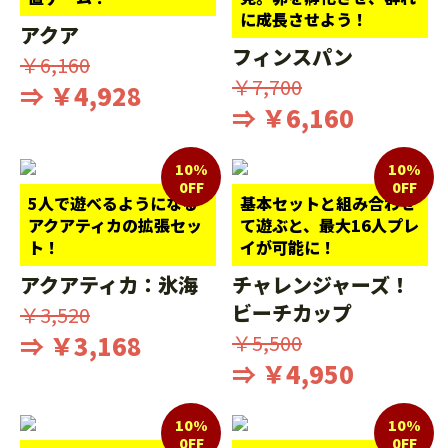
に成長させよう！
アクア
フィンスパン
￥6,160
￥7,700
⇒ ￥4,928
⇒ ￥6,160
10%
10%
0FF
0FF
5人で遊べるようになる
基本セットと組み合わせ
アクアティカの拡張セッ
て遊ぶと、最大16人プレ
ト！
イが可能に！
アクアティカ：氷海
チャレンジャーズ！
ビーチカップ
￥3,520
⇒ ￥3,168
￥5,500
⇒ ￥4,950
10%
10%
0FF
0FF