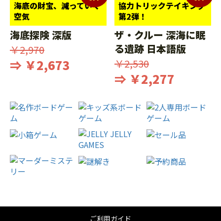
海底の財宝、減っていく
協力トリックテイキング
空気
第2弾！
海底探険 深版
ザ・クルー 深海に眠
る遺跡 日本語版
￥2,970
⇒ ￥2,673
￥2,530
⇒ ￥2,277
ご利用ガイド