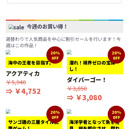
今週のお買い得！
週替わりで人気商品を中心に割引セールを行います！今
週はこの作品！
20%
20%
0FF
0FF
海中の王者を目指す。
潜れ！視界ゼロの宝探
し！
アクアティカ
ダイバーゴー！
￥5,940
￥3,850
⇒ ￥4,752
⇒ ￥3,080
20%
20%
0FF
0FF
サンゴ礁の三層タイル配
海洋学者となって魚を発
置ゲーム！
見。卵を孵化させ、群れ