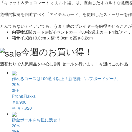
「キャット＆チョコレート オカルト編」は、直面したオカルトな危機
危機的状況を回避すべく「アイテムカード」を使用したストーリーを作
とんでもないアイデアでも、うまく他のプレイヤーを納得させることが
内容物
派閥カード6枚/イベントカード30枚/週末カード1枚/アイテ
箱サイズ
縦10.0cm x 横15.0cm x 高さ3.2cm
今週のお買い得！
週替わりで人気商品を中心に割引セールを行います！今週はこの作品！
作れるコースは100通り以上！新感覚ゴルフボードゲーム
20%
0FF
Pitch&Plakks
￥9,900
⇒ ￥7,920
砂金ボールをお皿に残せ！
20%
0FF