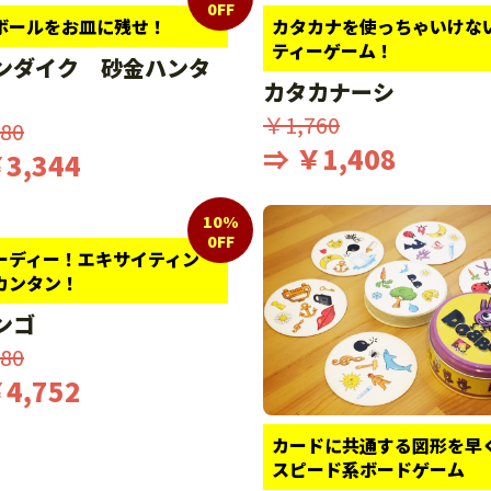
0FF
ボールをお皿に残せ！
カタカナを使っちゃいけな
ティーゲーム！
ンダイク 砂金ハンタ
カタカナーシ
￥1,760
80
⇒ ￥1,408
3,344
10%
0FF
ーディー！エキサイティン
カンタン！
ンゴ
80
4,752
カードに共通する図形を早
スピード系ボードゲーム