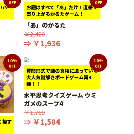
0FF
0FF
いパー
お題はすべて「あ」だけ！直感で
盛り上がるかるたゲーム！
「あ」のかるた
￥2,420
⇒ ￥1,936
10%
10%
0FF
0FF
質問形式で謎の真相に迫っていく
大人気謎解きボードゲーム第4
弾！！
水平思考クイズゲーム ウミ
ガメのスープ4
￥1,760
⇒ ￥1,584
く探す