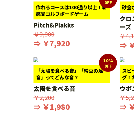
0FF
作れるコースは100通り以上！新
砂金
感覚ゴルフボードゲーム
クロ
Pitch&Plakks
ーズ
￥9,900
￥4,1
⇒ ￥7,920
⇒ ￥
10%
0FF
「太陽を食べる音」「納豆の足
スピ
音」ってどんな音？
グ！
太陽を食べる音
ウボ
￥2,200
￥5,2
⇒ ￥1,980
⇒ ￥