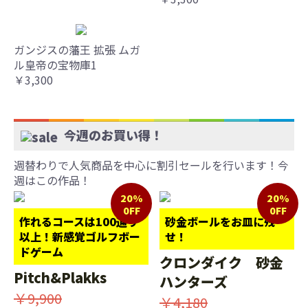
ガンジスの藩王 拡張 ムガ
ル皇帝の宝物庫1
￥3,300
今週のお買い得！
週替わりで人気商品を中心に割引セールを行います！今
週はこの作品！
20%
20%
0FF
0FF
作れるコースは100通り
砂金ボールをお皿に残
以上！新感覚ゴルフボー
せ！
ドゲーム
クロンダイク 砂金
Pitch&Plakks
ハンターズ
￥9,900
￥4,180