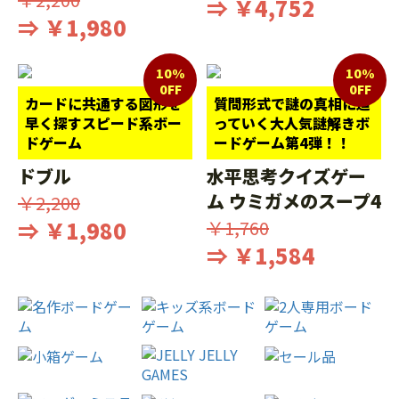
⇒ ￥4,752
⇒ ￥1,980
10%
10%
0FF
0FF
カードに共通する図形を
質問形式で謎の真相に迫
早く探すスピード系ボー
っていく大人気謎解きボ
ドゲーム
ードゲーム第4弾！！
ドブル
水平思考クイズゲー
ム ウミガメのスープ4
￥2,200
⇒ ￥1,980
￥1,760
⇒ ￥1,584