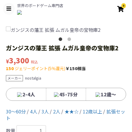
世界のボードゲーム専門店
0
ガンジスの藩王 拡張 ムガル皇帝の宝物庫2
3,300
¥
税込
150
ジェリーポイント(5％還元)
￥150相当
nostalgia
メーカー
2-4人
45-75分
12歳〜
30〜60分
4人
3人
2人
★★☆
12歳以上
拡張セッ
ト
数量