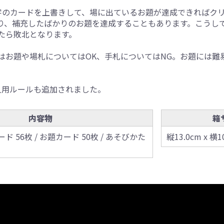
字のカードを上書きして、場に出ているお題が達成できればク
り、補充したばかりのお題を達成することもあります。こうし
たら敗北となります。
はお題や場札についてはOK、手札についてはNG。お題には難
人用ルールも追加されました。
内容物
箱
 56枚 / お題カード 50枚 / あそびかた
縦13.0cm x 横1