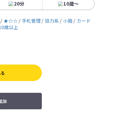
20分
10歳〜
★☆☆
手札管理
協力系
小箱
カード
10歳以上
れる
追加