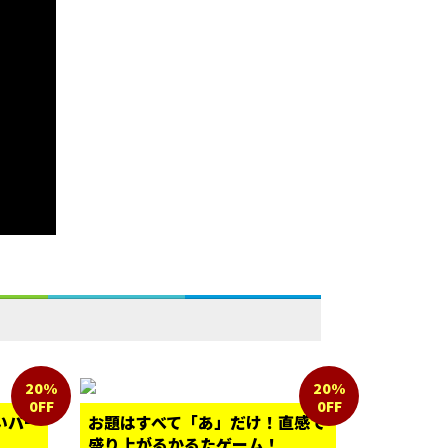
20%
20%
0FF
0FF
いパー
お題はすべて「あ」だけ！直感で
盛り上がるかるたゲーム！