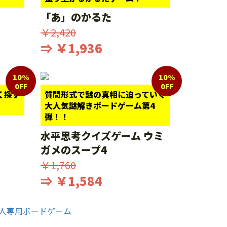
「あ」のかるた
￥2,420
⇒ ￥1,936
10%
10%
0FF
0FF
く探す
質問形式で謎の真相に迫っていく
大人気謎解きボードゲーム第4
弾！！
水平思考クイズゲーム ウミ
ガメのスープ4
￥1,760
⇒ ￥1,584