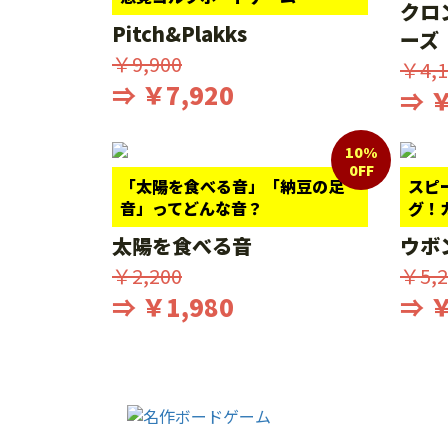
クロ
Pitch&Plakks
ーズ
￥9,900
￥4,1
⇒ ￥7,920
⇒ ￥
10%
0FF
「太陽を食べる音」「納豆の足
スピ
音」ってどんな音？
グ！
太陽を食べる音
ウボ
￥2,200
￥5,2
⇒ ￥1,980
⇒ ￥