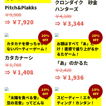
クロンダイク 砂金
Pitch&Plakks
ハンターズ
￥9,900
￥4,180
⇒ ￥7,920
⇒ ￥3,344
20%
20%
0FF
0FF
カタカナを使っちゃいけ
お題はすべて「あ」だ
ないパーティーゲーム！
け！直感で盛り上がるか
るたゲーム！
カタカナーシ
「あ」のかるた
￥1,760
￥2,420
⇒ ￥1,408
⇒ ￥1,936
10%
10%
0FF
0FF
「太陽を食べる音」「納
スピーディー！エキサイ
豆の足音」ってどんな
ティング！カンタン！