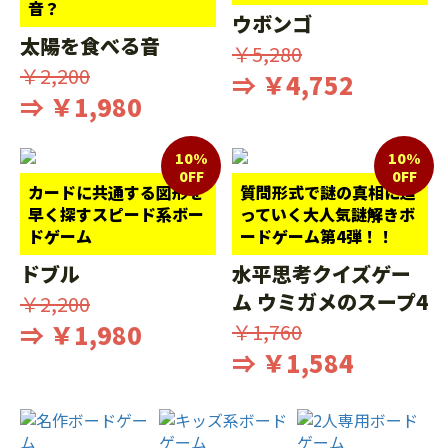
音？
ウボンゴ
太陽を食べる音
￥5,280
￥2,200
⇒ ￥4,752
⇒ ￥1,980
10%
10%
0FF
0FF
カードに共通する図形を
質問形式で謎の真相に迫
早く探すスピード系ボー
っていく大人気謎解きボ
ドゲーム
ードゲーム第4弾！！
ドブル
水平思考クイズゲー
ム ウミガメのスープ4
￥2,200
⇒ ￥1,980
￥1,760
⇒ ￥1,584