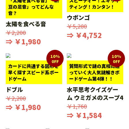
「太陽を食べる音」「納
スピーディー！エキサイ
豆の足音」ってどんな
ティング！カンタン！
音？
ウボンゴ
太陽を食べる音
￥5,280
￥2,200
⇒ ￥4,752
⇒ ￥1,980
10%
10%
0FF
0FF
カードに共通する図形を
質問形式で謎の真相に迫
早く探すスピード系ボー
っていく大人気謎解きボ
ドゲーム
ードゲーム第4弾！！
ドブル
水平思考クイズゲー
ム ウミガメのスープ4
￥2,200
⇒ ￥1,980
￥1,760
⇒ ￥1,584