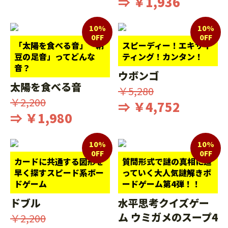
⇒ ￥1,936
10%
10%
0FF
0FF
「太陽を食べる音」「納
スピーディー！エキサイ
豆の足音」ってどんな
ティング！カンタン！
音？
ウボンゴ
太陽を食べる音
￥5,280
￥2,200
⇒ ￥4,752
⇒ ￥1,980
10%
10%
0FF
0FF
カードに共通する図形を
質問形式で謎の真相に迫
早く探すスピード系ボー
っていく大人気謎解きボ
ドゲーム
ードゲーム第4弾！！
ドブル
水平思考クイズゲー
ム ウミガメのスープ4
￥2,200