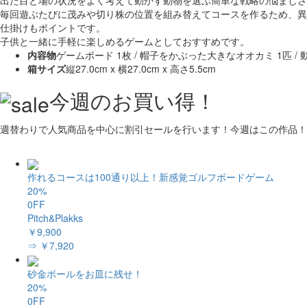
出た目と場の状況をよく考えて動かす動物を選ぶ簡単な戦略の悩ましさ
毎回遊ぶたびに茂みや切り株の位置を組み替えてコースを作るため、異
仕掛けもポイントです。
子供と一緒に手軽に楽しめるゲームとしておすすめです。
内容物
ゲームボード 1枚 / 帽子をかぶった大きなオオカミ 1匹 / 動
箱サイズ
縦27.0cm x 横27.0cm x 高さ5.5cm
今週のお買い得！
週替わりで人気商品を中心に割引セールを行います！今週はこの作品！
作れるコースは100通り以上！新感覚ゴルフボードゲーム
20%
0FF
Pitch&Plakks
￥9,900
⇒ ￥7,920
砂金ボールをお皿に残せ！
20%
0FF