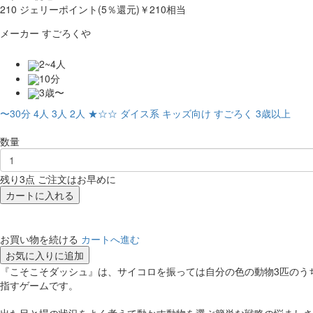
210
ジェリーポイント(5％還元)
￥210相当
メーカー
すごろくや
2~4人
10分
3歳〜
〜30分
4人
3人
2人
★☆☆
ダイス系
キッズ向け
すごろく
3歳以上
数量
残り3点 ご注文はお早めに
カートに入れる
お買い物を続ける
カートへ進む
お気に入りに追加
『こそこそダッシュ』は、サイコロを振っては自分の色の動物3匹のう
指すゲームです。